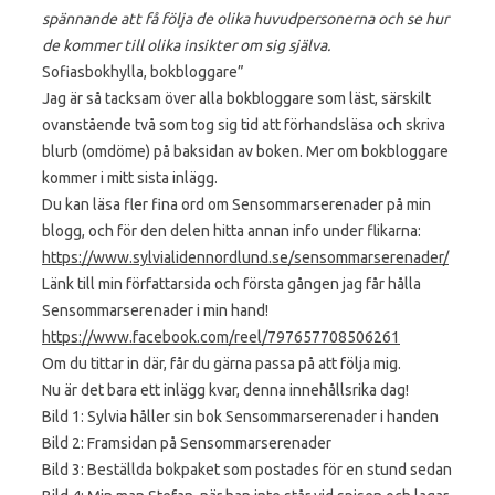
spännande att få följa de olika huvudpersonerna och se hur
de kommer till olika insikter om sig själva.
Sofiasbokhylla, bokbloggare”
Jag är så tacksam över alla bokbloggare som läst, särskilt
ovanstående två som tog sig tid att förhandsläsa och skriva
blurb (omdöme) på baksidan av boken. Mer om bokbloggare
kommer i mitt sista inlägg.
Du kan läsa fler fina ord om Sensommarserenader på min
blogg, och för den delen hitta annan info under flikarna:
https://www.sylvialidennordlund.se/sensommarserenader/
Länk till min författarsida och första gången jag får hålla
Sensommarserenader i min hand!
https://www.facebook.com/reel/797657708506261
Om du tittar in där, får du gärna passa på att följa mig.
Nu är det bara ett inlägg kvar, denna innehållsrika dag!
Bild 1: Sylvia håller sin bok Sensommarserenader i handen
Bild 2: Framsidan på Sensommarserenader
Bild 3: Beställda bokpaket som postades för en stund sedan