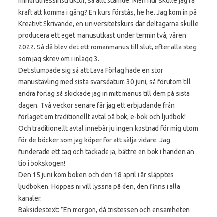
mindfulnessinstruktör, så allt stämde. Men hur skulle jag få
kraft att komma i gång? En kurs förstås, he he. Jag kom in på
Kreativt Skrivande, en universitetskurs där deltagarna skulle
producera ett eget manusutkast under termin två, våren
2022. Så då blev det ett romanmanus till slut, efter alla steg
som jag skrev om i inlägg 3.
Det slumpade sig så att Lava Förlag hade en stor
manustävling med sista svarsdatum 30 juni, så förutom till
andra förlag så skickade jag in mitt manus till dem på sista
dagen. Två veckor senare får jag ett erbjudande från
förlaget om traditionellt avtal på bok, e-bok och ljudbok!
Och traditionellt avtal innebär ju ingen kostnad för mig utom
för de böcker som jag köper för att sälja vidare. Jag
funderade ett tag och tackade ja, bättre en bok i handen än
tio i bokskogen!
Den 15 juni kom boken och den 18 april i år släpptes
ljudboken. Hoppas ni vill lyssna på den, den finns i alla
kanaler.
Baksidestext: ”En morgon, då tristessen och ensamheten