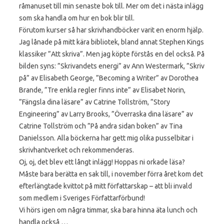
råmanuset till min senaste bok till. Mer om det i nästa inlägg
som ska handla om hur en bok blir till.
Förutom kurser så har skrivhandböcker varit en enorm hjälp.
Jag lånade på mitt kära bibliotek, bland annat Stephen Kings
klassiker ”Att skriva”. Men jag köpte förstås en del också. På
bilden syns: ”Skrivandets energi” av Ann Westermark, ”Skriv
på” av Elisabeth George, ”Becoming a Writer” av Dorothea
Brande, ”Tre enkla regler finns inte” av Elisabet Norin,
”Fängsla dina läsare” av Catrine Tollström, ”Story
Engineering” av Larry Brooks, ”Överraska dina läsare” av
Catrine Tollström och ”På andra sidan boken” av Tina
Danielsson. Alla böckerna har gett mig olika pusselbitar i
skrivhantverket och rekommenderas.
Oj, oj, det blev ett långt inlägg! Hoppas ni orkade läsa?
Måste bara berätta en sak till, i november förra året kom det
efterlängtade kvittot på mitt författarskap – att bli invald
som medlem i Sveriges Författarförbund!
Vi hörs igen om några timmar, ska bara hinna äta lunch och
handla också …