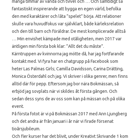
många timmar av vånda och tvivel och … Och samtidigt så
fantastiskt inspirerande att bygga en egen värld, befolka
den med karaktärer och låta ”spelet” börja. Att relationer
skulle vara huvudfokus var självklart, både kärleksrelation
och den till barn och föräldrar. De mest komplicerade alltså
… Min envishet kämpade med otåligheten, men 2017 var
äntligen min första bok klar: ”Allt det du måste”.
Kärntruppen av kvinnorna jag mötte då, har jag fortfarande
kontakt med. Vi fyra har en chatgrupp på Facebook som
heter Las Palmas Girls; Camilla Davidsson, Carina Drätting,
Monica Österdahl och jag. Vi skriver i olika genrer, men finns
alltid där för pepp. Eftersom jag bor nära Bokmässan, så
erbjöd jag sovplats när vi skildes åt första gången. Och
sedan dess syns de av oss som kan på mässan och på olika
event.
På första fotot är vi på Bokmässan 2017 med Ann Ljungberg
och det andra är från januari i år när vi firade försenat
tioårsjubileum.
Och fler kurser har det blivit, under Kreativt Skrivande 1 kom