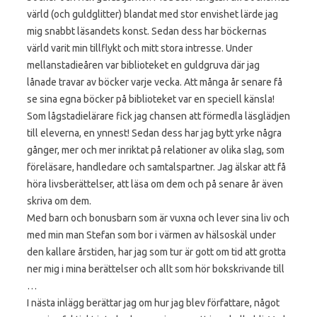
värld (och guldglitter) blandat med stor envishet lärde jag
mig snabbt läsandets konst. Sedan dess har böckernas
värld varit min tillflykt och mitt stora intresse. Under
mellanstadieåren var biblioteket en guldgruva där jag
lånade travar av böcker varje vecka. Att många år senare få
se sina egna böcker på biblioteket var en speciell känsla!
Som lågstadielärare fick jag chansen att förmedla läsglädjen
till eleverna, en ynnest! Sedan dess har jag bytt yrke några
gånger, mer och mer inriktat på relationer av olika slag, som
föreläsare, handledare och samtalspartner. Jag älskar att få
höra livsberättelser, att läsa om dem och på senare år även
skriva om dem.
Med barn och bonusbarn som är vuxna och lever sina liv och
med min man Stefan som bor i värmen av hälsoskäl under
den kallare årstiden, har jag som tur är gott om tid att grotta
ner mig i mina berättelser och allt som hör bokskrivande till
…
I nästa inlägg berättar jag om hur jag blev författare, något