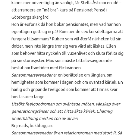
känns mer oöverstiglig än vanligt, får Stella Åström en idé –
att arrangera en ”må bra”-kurs på Pensionat Pensé i
Göteborgs skärgård.
Hon är euforisk då hon bokar pensionatet, men vad har hon
egentligen gett sig in på? Kommer de sex kursdeltagarna att
fungera tillsammans? Ruben som vill återfå närheten till sin
dotter, men inte längre tror sig vara värd att älskas. Ellen
som behöver hitta nyckeln till vuxenlivet och sluta förlita sig
på sin storasyster. Max som måste fatta livsavgörande
beslut om framtiden med flickvännen.
Sensommarserenader
är en berättelse om längtan, om
hemligheter som kommer i dagen och om oväntad kärlek. En
härlig och gripande feelgood som kommer att finnas kvar
hos läsaren länge.
Utsökt feelgoodroman om oväntade möten, vänskap över
generationsgränser och att hitta äkta kärlek. Charmig
underhållning med en ton av allvar!
Brijreads, bokbloggare
Sensommarserenader är en relationsroman med stort R. Så