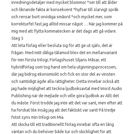
inredningsdetaljer med mycket blommor *ser till att ålder
och liknande fakta är konsekvent *hyfsar till slarvigt språk
och rensar bort onödiga småord *och mycket mer, som
korrekturfel fast jag alltid missar något … När jag kommer på
mig med att flytta kommatecken är det dags att gå vidare.
Steg 5
Att leta förlag eller besluta sig för att ge ut själv, det är
frågan. Med mitt dåliga tålamod blev det en mellanvariant
för min första trilogi; Förlagshuset Siljans Måsar, ett
hybridförlag som tog hand om hela utgivningsprocessen,
där jag bidrog ekonomiskt och fick en stor del av vinsten
och samtidigt ägde alla rättigheter. Detta innebar också att
jag hade möjlighet att teckna ljudboksavtal med Word Audio
Publishing när de mejlade och ville göra ljudbok av Allt det
du måste. Först trodde jag inte att det var sant, men efter att
ha forskat lite insåg jag att det faktiskt var sant! På tredje
fotot syns min trilogi om Mia.
Att skicka till ett traditionellt förlag innebär ofta en lång
väntan och du behöver både tur och skicklighet för att