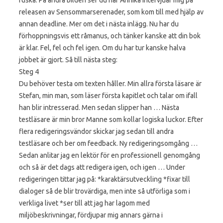
releasen av Sensommarserenader, som kom till med hjälp av
annan deadline. Mer om det i nästa inlägg. Nu har du
förhoppningsvis ett råmanus, och tänker kanske att din bok
är klar. Fel, fel och fel igen. Om du har tur kanske halva
jobbet är gjort. Så till nästa steg:
Steg 4
Du behöver testa om texten håller. Min allra första läsare är
Stefan, min man, som läser första kapitlet och talar om ifall
han blir intresserad. Men sedan slipper han … Nästa
testläsare är min bror Manne som kollar logiska luckor. Efter
flera redigeringsvändor skickar jag sedan till andra
testläsare och ber om feedback. Ny redigeringsomgång …
Sedan anlitar jag en lektör för en professionell genomgång
och så är det dags att redigera igen, och igen … Under
redigeringen tittar jag på: *karaktärsutveckling *fixar till
dialoger så de blir trovärdiga, men inte så utförliga som i
verkliga livet *ser till att jag har lagom med
miljöbeskrivningar, fördjupar mig annars gärna i