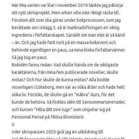
När Mia-serien var klar i november 2019 tänkte jag påbörja
ett nytt skrivprojekt. Men orken ville inte riktigt räcka till.
Förutom allt som ska göras under bokprocessen, som jag
berättade om i inlägg 3, så är marknadsföringen en viktig
ingrediens i författarskapet. Särskilt om man inte är så känd
– än. Och jag hade farit runt på en massa bokevent och
behövde egentligen en paus, sa mina kloka författarvänner.
Så jag tog en paus.
Bokidén fanns redan: Vad skulle hända om de viktigaste
karaktärerna, från mina fem publicerade noveller, skulle
mötas? Och hur skulle de kunna mötas? Alla bodde
visserligen i Göteborg, men var av olika ålder och hade helt
olika liv. Förstås, de skulle gå en ”måbra”-kurs, för det
kunde de behöva. Så föddes idén till Sensommarserenader,
och kursen ”Hitta ditt inre lugn” som utspelar sig på
Pensionat Pensé på fiktiva Blomsterö.
U
nder skrivpausen 2020 gick jag en utbildning till