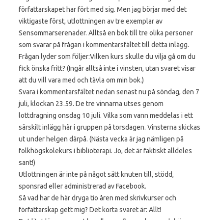
författarskapet har fört med sig. Men jag börjar med det
viktigaste först, utlottningen av tre exemplar av
Sensommarserenader. Alltså en bok till tre olika personer
som svarar på frågan i kommentarsfältet till detta inlägg.
Frågan lyder som följer:
Vilken kurs skulle du vilja gå om du
fick önska fritt? (Ingår alltså inte i vinsten, utan svaret visar
att du vill vara med och tävla om min bok.)
Svara i kommentarsfältet nedan senast nu på söndag, den 7
juli, klockan 23.59. De tre vinnarna utses genom
lottdragning onsdag 10 juli. Vilka som vann meddelas i ett
särskilt inlägg här i gruppen på torsdagen. Vinsterna skickas
ut under helgen därpå. (Nästa vecka är jag nämligen på
folkhögskolekurs i biblioterapi. Jo, det är faktiskt alldeles
sant!)
Utlottningen är inte på något sätt knuten till, stödd,
sponsrad eller administrerad av Facebook.
Så vad har de här dryga tio åren med skrivkurser och
författarskap gett mig? Det korta svaret är: Allt!