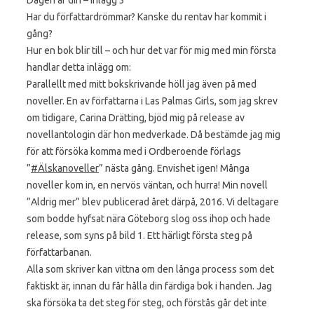
Har du författardrömmar? Kanske du rentav har kommit i
gång?
Hur en bok blir till – och hur det var för mig med min första
handlar detta inlägg om:
Parallellt med mitt bokskrivande höll jag även på med
noveller. En av författarna i Las Palmas Girls, som jag skrev
om tidigare, Carina Drätting, bjöd mig på release av
novellantologin där hon medverkade. Då bestämde jag mig
för att försöka komma med i Ordberoende förlags
”
#Älskanoveller
” nästa gång. Envishet igen! Många
noveller kom in, en nervös väntan, och hurra! Min novell
”Aldrig mer” blev publicerad året därpå, 2016. Vi deltagare
som bodde hyfsat nära Göteborg slog oss ihop och hade
release, som syns på bild 1. Ett härligt första steg på
författarbanan.
Alla som skriver kan vittna om den långa process som det
faktiskt är, innan du får hålla din färdiga bok i handen. Jag
ska försöka ta det steg för steg, och förstås går det inte