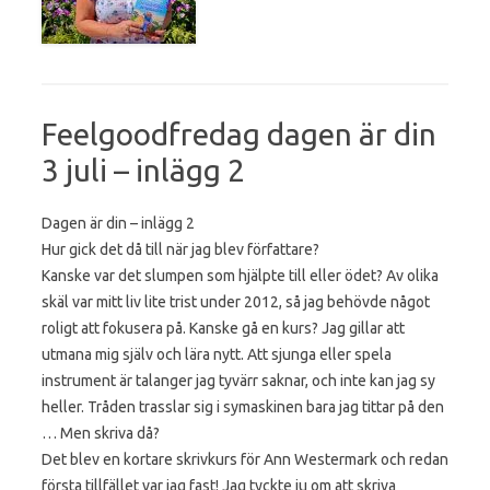
Feelgoodfredag dagen är din
3 juli – inlägg 2
Dagen är din – inlägg 2
Hur gick det då till när jag blev författare?
Kanske var det slumpen som hjälpte till eller ödet? Av olika
skäl var mitt liv lite trist under 2012, så jag behövde något
roligt att fokusera på. Kanske gå en kurs? Jag gillar att
utmana mig själv och lära nytt. Att sjunga eller spela
instrument är talanger jag tyvärr saknar, och inte kan jag sy
heller. Tråden trasslar sig i symaskinen bara jag tittar på den
… Men skriva då?
Det blev en kortare skrivkurs för Ann Westermark och redan
första tillfället var jag fast! Jag tyckte ju om att skriva