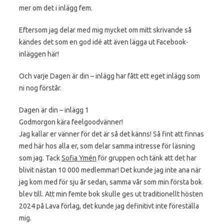
mer om det i inlägg fem.
Eftersom jag delar med mig mycket om mitt skrivande så
kändes det som en god idé att även lägga ut Facebook-
inläggen här!
Och varje Dagen är din – inlägg har fått ett eget inlägg som
ni nog förstår.
Dagen är din – inlägg 1
Godmorgon kära feelgoodvänner!
Jag kallar er vänner för det är så det känns! Så fint att finnas
med här hos alla er, som delar samma intresse för läsning
som jag. Tack
Sofia Ymén
för gruppen och tänk att det har
blivit nästan 10 000 medlemmar! Det kunde jag inte ana när
jag kom med för sju år sedan, samma vår som min första bok
blev till. Att min femte bok skulle ges ut traditionellt hösten
2024 på Lava förlag, det kunde jag definitivt inte föreställa
mig.