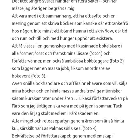
Det litet längre svaret handlar om flera saker – och här
måste jag återigen begränsa mig:
Att vara med i ett sammanhang, att ha ett syfte och en
mening genom att skriva böcker som kanske sår ett tankefrö
hos någon. Inte minst att ibland hamna i ett skrivflow, där tid
och rum och till och med hunger upphör att existera.
Att få vistas i en gemenskap med likasinnade bokälskare i
alla former; först och främst mina läsare (foto1) och
författarvänner, men också ambitiösa bokbloggare (foto 2)
som lägger ner en massa jobb, liksom anordnare av
bokevent (foto 3).
Även snälla bokhandlare och affärsinnehavare som vill sälja
mina böcker och en himla massa andra trevliga människor
såsom kurskamrater under åren … Likaså författarveckan på
Fårö som jag äntligen ska vara med på igen i sommar. Tack
vare den är jag stolt medlem i Fåröakademien.
Alla mingel och releasepartyn genom åren som är så himla
kul, särskilt när Las Palmas Girls ses! (foto 4).
Bekräftelse på författarskapet, genom medlemskap i