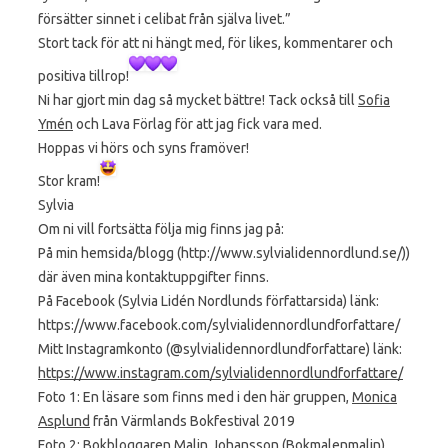
försätter sinnet i celibat från själva livet.”
Stort tack för att ni hängt med, för likes, kommentarer och
positiva tillrop!
Ni har gjort min dag så mycket bättre! Tack också till
Sofia
Ymén
och Lava Förlag för att jag fick vara med.
Hoppas vi hörs och syns framöver!
Stor kram!
Sylvia
Om ni vill fortsätta följa mig finns jag på:
På min hemsida/blogg (http://www.sylvialidennordlund.se/))
där även mina kontaktuppgifter finns.
På Facebook (Sylvia Lidén Nordlunds författarsida) länk:
https://www.facebook.com/sylvialidennordlundforfattare/
Mitt Instagramkonto (@sylvialidennordlundforfattare) länk:
https://www.instagram.com/sylvialidennordlundforfattare/
Foto 1: En läsare som finns med i den här gruppen,
Monica
Asplund
från Värmlands Bokfestival 2019
Foto 2: Bokbloggaren Malin Johansson (Bokmalenmalin)