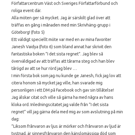
Författarcentrum Väst och Sveriges Författarförbund och
roliga event där.
Alla möten ger så mycket. Jag är särskilt glad över att
träffas en gång i månaden med min Skrivhäng-grupp i
Göteborg! (foto 5)
Ett väldigt speciellt möte var med en av mina favoriter
Janesh Vaidya (foto 6) som bland annat har skrivit den
fantastiska boken ”I det sista regnet”. Jag blev så
överväldigad av att träffas att tårarna steg och han blev
tårögd av att se hur rörd jag blev …
I min första bok som jag nu kunde ge Janesh, fick jag lov att
citera honom så mycket jag ville, han svarade mig
personligen i ett DM på Facebook och gav sin tillåtelse!
Jag älskar citat och ville så gärna ha med några av hans
kloka ord. Inledningscitatet jag valde från ”I det sista
regnet” vill jag gärna dela med mig av som avslutning på min
dag:
”Liksom frånvaron av ljus är mörker och frånvaron av ljud är
tystnad, är sinnesfrånvaron den känslomässiga död som