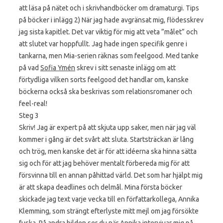
att läsa på nätet och i skrivhandböcker om dramaturgi. Tips
på böcker i inlägg 2) När jag hade avgränsat mig, flödesskrev
jag sista kapitlet. Det var viktig för mig att veta ”målet” och
att slutet var hoppfullt. Jag hade ingen specifik genre i
tankarna, men Mia-serien räknas som feelgood. Med tanke
på vad
Sofia Ymén
skrev i sitt senaste inlägg om att
förtydliga vilken sorts feelgood det handlar om, kanske
böckerna också ska beskrivas som relationsromaner och
feel-real!
Steg 3
Skriv! Jag är expert på att skjuta upp saker, men när jag väl
kommer i gång är det svårt att sluta. Startsträckan är lång
och trög, men kanske det är för att idéerna ska hinna sätta
sig och för att jag behöver mentalt förbereda mig för att
försvinna till en annan påhittad värld. Det som har hjälpt mig
är att skapa deadlines och delmål. Mina första böcker
skickade jag text varje vecka till en författarkollega, Annika
Klemming, som strängt efterlyste mitt mejl om jag försökte
fuska. På andra bilden ser du när Annika intervjuar mig på