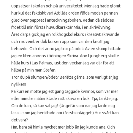
uppsatser i skolan och på universitetet. Men jag hade glömt
hur kul det faktiskt var! Att låta orden flöda medan pennan
gled över pappret i anteckningsboken. Redan då såddes
fröet till min första huvudkaraktär Mia, i en skrivövning.
Året därpå gick jag en folkhögskolekurs i kreativt skrivande
och i november dök kursen upp som var den knuff jag
behövde. Och det är nu jag tror på ödet: Av en slump hittade
jag en liten annons i tidningen Skriva. Ann Ljungberg skulle
hålla kurs i Las Palmas, just den veckan jag var där för att
hälsa på min man Stefan.
Tror du på slumpen/ödet? Berätta gärna, som vanligt är jag
nyfiken!
På kursen mötte jag ett gäng taggade kvinnor, som var mer
eller mindre målinriktade i att skriva en bok. Tja, tänkte jag.
Om de kan, så kan väl jag? (Ungefär som när jag lärde mig
läsa – som jag berättade om i första inlägget.) Hur svårt kan
det vara?
Hm, bara så himla mycket mer jobb än jag kunde ana. Och