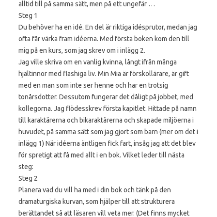
alltid till på samma sätt, men på ett ungefär …
Steg 1
Du behöver ha en idé. En del är riktiga idésprutor, medan jag
ofta får värka fram idéerna. Med första boken kom den till
mig på en kurs, som jag skrev om i inlägg 2.
Jag ville skriva om en vanlig kvinna, långt ifrån många
hjältinnor med flashiga liv. Min Mia är förskollärare, är gift
med en man som inte ser henne och har en trotsig
tonårsdotter. Dessutom fungerar det dåligt på jobbet, med
kollegorna. Jag flödesskrev första kapitlet. Hittade på namn
till karaktärerna och bikaraktärerna och skapade miljöerna i
huvudet, på samma sätt som jag gjort som barn (mer om det i
inlägg 1) När idéerna äntligen fick fart, insåg jag att det blev
för spretigt att få med allt i en bok. Vilket leder till nästa
steg:
Steg 2
Planera vad du vill ha med i din bok och tänk på den
dramaturgiska kurvan, som hjälper till att strukturera
berättandet så att läsaren vill veta mer. (Det finns mycket