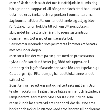
Men så är det, och nu är det min tur att bjuda in till min dag
här i gruppen. Hoppas ni vill hänga med och att ni har lust att
dela med er av tankar och synpunkter i kommentarerna.
Jag kommer att berätta om hur det hände sig att jag blev
författare, hur en bok blir till och om allt positivt som
skrivandet har gett under åren. I dagens sista inlägg,
nummer fem, lottar jag ut min senaste bok
Sensommarserenader, som jag förstås kommer att berätta
mer om under dagen.
Men först kan det vara på sin plats med en presentation:
Sylvia Lidén Nordlund heter jag, född och uppvuxen i
Göteborg där jag fortfarande bor. Mina böcker utspelar sig i
Göteborgsmiljö. Eftersom jag har uselt lokalsinne är det
säkrast så …
Som liten var jag ett ensamt och eftertänksamt barn. Jag
levde mycket i min fantasi, hade låtsasvänner och hittade på
långa berättelser i mitt huvud. I första klass fick de som
redan kunde läsa sitta vid ett eget bord, där de läste små
böcker och fick guldstjärnor. Med stor längtan till böckernas