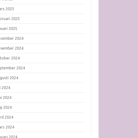
rs 2025
bruari 2025
nuari 2025
ecember 2024
ovember 2024
tober 2024
ptember 2024
gusti 2024
li 2024
ni 2024
j 2024
ril 2024
rs 2024
nuari 2024