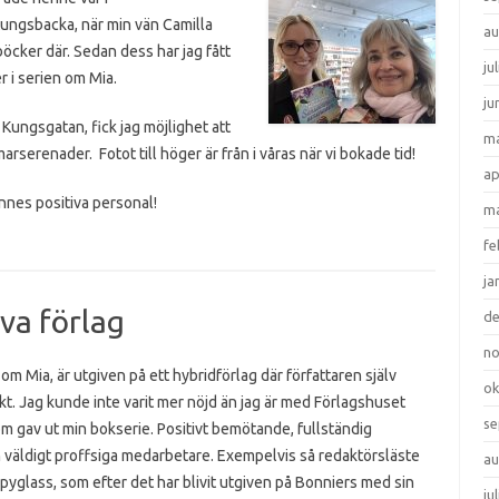
ngsbacka, när min vän Camilla
au
cker där. Sedan dess har jag fått
ju
r i serien om Mia.
ju
l Kungsgatan, fick jag möjlighet att
ma
serenader. Fotot till höger är från i våras när vi bokade tid!
ap
hennes positiva personal!
ma
fe
ja
va förlag
d
n
, om Mia, är utgiven på ett hybridförlag där författaren själv
ok
t. Jag kunde inte varit mer nöjd än jag är med Förlagshuset
se
om gav ut min bokserie. Positivt bemötande, fullständig
 väldigt proffsiga medarbetare. Exempelvis så redaktörsläste
au
Spyglass, som efter det har blivit utgiven på Bonniers med sin
ju