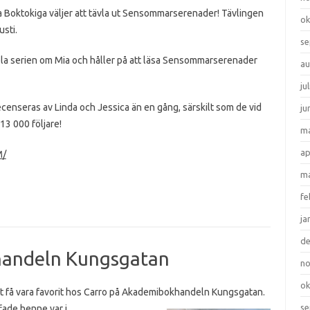
na Boktokiga väljer att tävla ut Sensommarserenader! Tävlingen
ok
usti.
se
la serien om Mia och håller på att läsa Sensommarserenader
au
ju
ecenseras av Linda och Jessica än en gång, särskilt som de vid
ju
 13 000 följare!
ma
ap
M/
ma
fe
ja
d
handeln Kungsgatan
n
ok
att få vara favorit hos Carro på Akademibokhandeln Kungsgatan.
se
fade henne var i