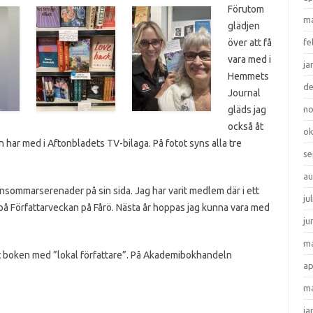
Förutom
ma
glädjen
över att få
fe
vara med i
ja
Hemmets
d
Journal
gläds jag
n
också åt
ok
 har med i Aftonbladets TV-bilaga. På fotot syns alla tre
se
au
sommarserenader på sin sida. Jag har varit medlem där i ett
ju
d på Författarveckan på Fårö. Nästa år hoppas jag kunna vara med
ju
ma
 boken med ”lokal författare”. På Akademibokhandeln
ap
ma
ja