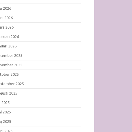
j 2026
ril 2026
rs 2026
bruari 2026
nuari 2026
ecember 2025
ovember 2025
tober 2025
ptember 2025
gusti 2025
li 2025
ni 2025
j 2025
ril 2025