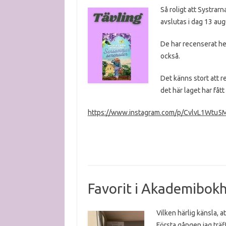
Så roligt att Systrar
avslutas i dag 13 aug
De har recenserat he
också.
Det känns stort att r
det här laget har fått
https://www.instagram.com/p/CvlvL1Wtu5
Favorit i Akademibok
Vilken härlig känsla, 
Första gången jag
träf