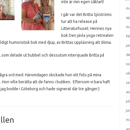
inte är min egen såklart!
ma
I går var det Britta Sjöströms
ap
tur att ha release på
ma
Litteraturhuset. Hennes nya
bok Den jävla yoga-retreaten
fe
ldigt humoristisk bok med djup, av Brittas uppläsning att döma.
ja
d
, som delade ut bubbel och dessutom intervjuade Britta på
n
ok
 några ord med. Häromdagen skickade hon ett foto på mina
. Hon ville berätta att de fanns i butiken. Eftersom vi bara haft
se
t jag bodde i Göteborg och hade signerat där tre gånger:)
au
ju
ju
ällen
ma
ap