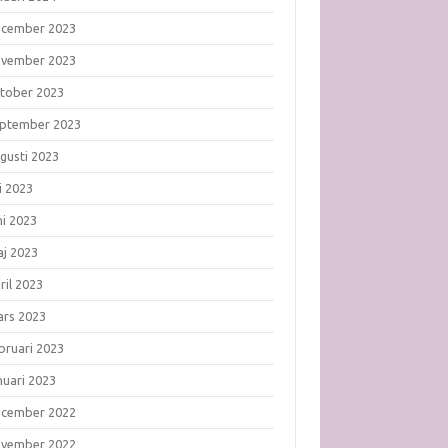
ecember 2023
ovember 2023
tober 2023
ptember 2023
gusti 2023
li 2023
ni 2023
j 2023
ril 2023
rs 2023
bruari 2023
nuari 2023
ecember 2022
ovember 2022