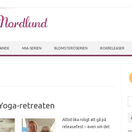
Skip to content
VANDE
MIA-SERIEN
BLOMSTERÖSERIEN
BOKRELEASER
Sö
 Yoga-retreaten
Alltid lika roligt att gå på
releasefest – även om det
ju