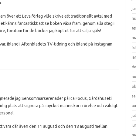
.
ju
sam över att Lava förlag ville skriva ett traditionellt avtal med
ma
t känns fantastiskt att se boken växa fram, genom alla steg i
ap
e, förutom för de böcker jag köpt ut för att sälja själv!
ma
ar. Ibland i Aftonbladets TV-tidning och ibland på Instagram
fe
ja
d
n
ok
se
signerade jag Sensommarserenader på Ica Focus, Gårdahuset i
rlig plats att signera på, mycket människor i rörelse och väldigt
au
ersonal.
ju
ju
tt vara där även den 11 augusti och den 18 augusti mellan
ma