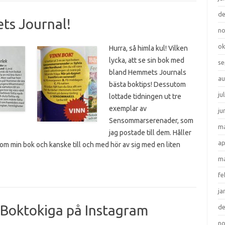
d
ts Journal!
n
ok
Hurra, så himla kul! Vilken
lycka, att se sin bok med
se
bland Hemmets Journals
au
bästa boktips! Dessutom
ju
lottade tidningen ut tre
exemplar av
ju
Sensommarserenader, som
ma
jag postade till dem. Håller
ap
 om min bok och kanske till och med hör av sig med en liten
ma
fe
ja
 Boktokiga på Instagram
d
n