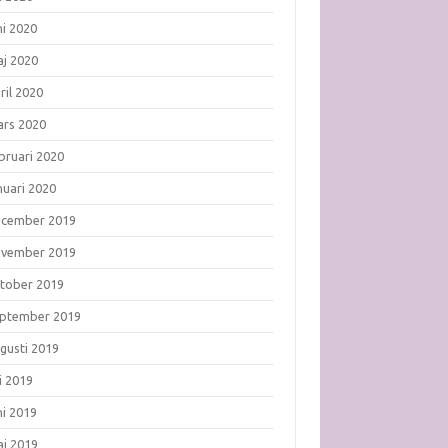
ni 2020
j 2020
ril 2020
rs 2020
bruari 2020
nuari 2020
ecember 2019
ovember 2019
tober 2019
ptember 2019
gusti 2019
li 2019
ni 2019
j 2019