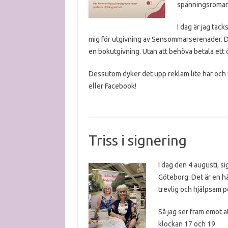
spänningsroman
I dag är jag tack
mig för utgivning av Sensommarserenader. De
en bokutgivning. Utan att behöva betala ett ör
Dessutom dyker det upp reklam lite här och v
eller Facebook!
Triss i signering
I dag den 4 augusti, 
Göteborg. Det är en hä
trevlig och hjälpsam p
Så jag ser fram emot a
klockan 17 och 19.