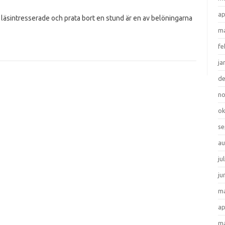
ap
a läsintresserade och prata bort en stund är en av belöningarna
ma
fe
ja
d
n
ok
se
au
ju
ju
ma
ap
ma