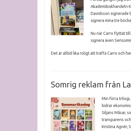
Akademibokhandeln Ku
Davidsson signerade bö
signera mina tre böcke
Nu när Carro flyttat til
signera även Sensommar
Det är alltid lika roligt att träffa Carro och 
Somrig reklam från La
Min förra trilogi
bidrar ekonomisk
Siljans Måsar, s
transparens och
Kristina Agnér, 