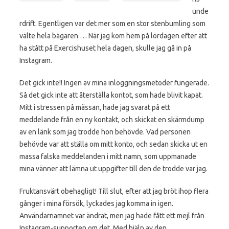
unde
rdrift. Egentligen var det mer som en stor stenbumling som
välte hela bägaren … När jag kom hem på lördagen efter att
ha stått på Exercishuset hela dagen, skulle jag gå in på
Instagram.
Det gick inte!! Ingen av mina inloggningsmetoder fungerade.
Så det gick inte att återställa kontot, som hade blivit kapat.
Mitt i stressen på mässan, hade jag svarat på ett
meddelande från en ny kontakt, och skickat en skärmdump
av en länk som jag trodde hon behövde. Vad personen
behövde var att ställa om mitt konto, och sedan skicka ut en
massa falska meddelanden i mitt namn, som uppmanade
mina vänner att lämna ut uppgifter till den de trodde var jag.
Fruktansvärt obehagligt! Till slut, efter att jag bröt ihop flera
gånger i mina försök, lyckades jag komma in igen.
Användarnamnet var ändrat, men jag hade fått ett mejl från
Instagram-supporten om det. Med hjälp av den