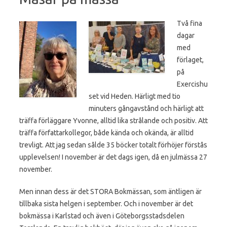
Två fina
dagar
med
förlaget,
på
Exercishu
set vid Heden. Härligt med tio
minuters gångavstånd och härligt att
träffa förläggare Yvonne, alltid lika strålande och positiv. Att
träffa författarkollegor, både kända och okända, är alltid
trevligt. Att jag sedan sålde 35 böcker totalt förhöjer förstås
upplevelsen! I november är det dags igen, då en julmässa 27
november.
Men innan dess är det STORA Bokmässan, som äntligen är
tillbaka sista helgen i september. Och i november är det
bokmässa i Karlstad och även i Göteborgsstadsdelen