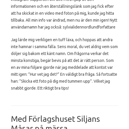
informationen och en återställningslänk som jag fick efter
att ha skickat in en video med foton på mig, kunde jag hitta
tillbaka. All min info var ändrad, men nu är den min igen! Nytt
användarnamn har jag också: sylvialidennordlundforfattare
Jag lärde mig verkligen en tuff läxa, och hoppas att andra
inte hamnar i samma fälla. Sens moral, du vet aldrig vem som
döljer sig bakom ett känt namn. Om frågorna verkar det
minsta konstiga, begär bevis på att det är rätt person. Som
en av mina följare gjorde när jag meddelade att kontot var
mitt igen: ”Hur vet jag det?” En väldigt bra fråga. Så fortsatte
han: ”Skicka ett foto på dig med tummen upp”. Vilket jag
snabbt gjorde. Ett riktigt bra tips!
Med Förlagshuset Siljans
Måsar på mässa