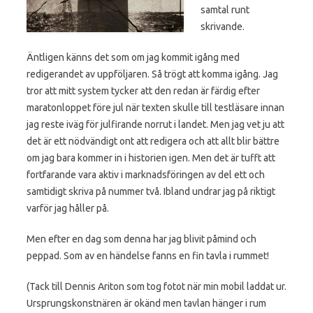
samtal runt
skrivande.
Äntligen känns det som om jag kommit igång med
redigerandet av uppföljaren. Så trögt att komma igång. Jag
tror att mitt system tycker att den redan är färdig efter
maratonloppet före jul när texten skulle till testläsare innan
jag reste iväg för julfirande norrut i landet. Men jag vet ju att
det är ett nödvändigt ont att redigera och att allt blir bättre
om jag bara kommer in i historien igen. Men det är tufft att
fortfarande vara aktiv i marknadsföringen av del ett och
samtidigt skriva på nummer två. Ibland undrar jag på riktigt
varför jag håller på.
Men efter en dag som denna har jag blivit påmind och
peppad. Som av en händelse fanns en fin tavla i rummet!
(Tack till Dennis Ariton som tog fotot när min mobil laddat ur.
Ursprungskonstnären är okänd men tavlan hänger i rum