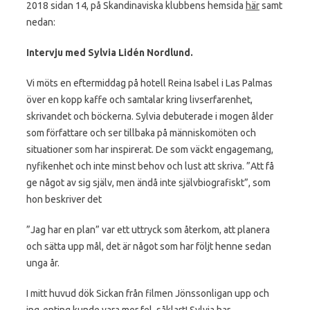
2018 sidan 14, på Skandinaviska klubbens hemsida
här
samt
nedan:
Intervju med Sylvia Lidén Nordlund.
Vi möts en eftermiddag på hotell Reina Isabel i Las Palmas
över en kopp kaffe och samtalar kring livserfarenhet,
skrivandet och böckerna. Sylvia debuterade i mogen ålder
som författare och ser tillbaka på människomöten och
situationer som har inspirerat. De som väckt engagemang,
nyfikenhet och inte minst behov och lust att skriva. ”Att få
ge något av sig själv, men ändå inte självbiografiskt”, som
hon beskriver det
”Jag har en plan” var ett uttryck som återkom, att planera
och sätta upp mål, det är något som har följt henne sedan
unga år.
I mitt huvud dök Sickan från filmen Jönssonligan upp och
ing-enting kunde vara mer fel, såklart! Sylvia har