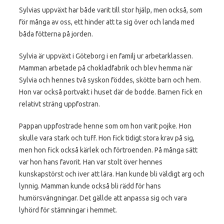
Sylvias uppväxt har både varit till stor hjälp, men också, som
för många av oss, ett hinder att ta sig över och landa med
båda fötterna på jorden.
Sylvia är uppväxt i Göteborg i en familj ur arbetarklassen.
Mamman arbetade på chokladfabrik och blev hemma när
Sylvia och hennes två syskon föddes, skötte barn och hem.
Hon var också portvakt i huset där de bodde. Barnen fick en
relativt sträng uppfostran.
Pappan uppfostrade henne som om hon varit pojke. Hon
skulle vara stark och tuff. Hon fick tidigt stora krav på sig,
men hon fick också kärlek och förtroenden. På många sätt
var hon hans favorit. Han var stolt över hennes
kunskapstörst och iver att lära. Han kunde bli väldigt arg och
lynnig. Mamman kunde också bli rädd för hans
humörsvängningar. Det gällde att anpassa sig och vara
lyhörd för stämningar i hemmet.