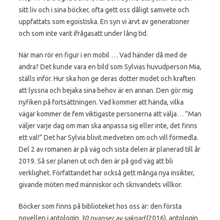
sitt liv och i sina böcker, ofta gett oss dåligt samvete och
uppfattats som egoistiska. En syn vi ärvt av generationer
och som inte varit ifrågasatt under lång tid.
När man rör en figur i en mobil … Vad händer då med de
andra? Det kunde vara en bild som Sylvias huvudperson Mia,
ställs inför. Hur ska hon ge deras dotter modet och kraften
att lyssna och bejaka sina behov är en annan. Den gör mig
nyfiken på fortsättningen. Vad kommer att hända, vilka
vägar kommer de fem viktigaste personerna att välja… ”Man
väljer varje dag om man ska anpassa sig eller inte, det finns
ett val!” Det har Sylvia blivit medveten om och vill förmedla.
Del 2 av romanen är på väg och sista delen är planerad till år
2019. Så ser planen ut och den är på god väg att bli
verklighet. Författandet har också gett många nya insikter,
givande möten med människor och skrivandets villkor.
Böcker som finns på biblioteket hos oss är: den första
novellen i antologin
30 nyanser av saknad
(2016), antologin