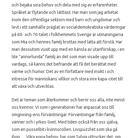
och bejaka sina behov och dela med sig av erfarenheter.
Språket är flytande och lättläst. Har man som jag arbetat
inom den offentliga sektorn med barn och ungdomar och
levt i ett samhälle präglat av socialdemokratiska värderingar
på 60- och 70-talet i folkhemmets Sverige är utmaningarna
som Mia och hennes familj brottas med lätta att förstå. Har
man dessutom vuxit upp med en känsla av utanförskap, i en
lite ”annorlunda” familj än det som man visade upp till
vardags, så känns det befriande att få det berättat med
värme och humor. Det av en författare med insikt i och
intresse för människans villkor och stora inre kapa-citet till
att växa och utvecklas.
Det är teman som återkommer och berör oss alla, inte minst
oss kvinnor. Vi som i generationer har anpassat oss till
omgivning-ens förväntningar. Förväntningar från familj,
vänner och i yrkes-livet. Med tiden också från oss själva,
som en pusselbit i kvinnorollen. Livspuzzlet som ska gå
ihop … Våra egna behov, har som Sylvia uttrycker det, om