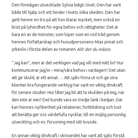
Den förmågan utvecklade Sylvia tidigt i livet. Den har varit
både till hjälp och ett hinder i livets olika skeden. Den har
gett henne en tro på att hon klarar mycket, men också en
brist på lyhördhet för egna behov och rättigheter. Det är
bara en av de mönster, som löper som en röd tråd genom
hennes författarskap och huvudpersonens Mias privat och
yrkesliv i första delen av romanen
Allt det du måste.
”Jag kan”, men är det verkligen vad jag vill med mitt liv? Hur
kommunicerar jag/vi – mina/våra behov i vardagen? Det utan
att ge skuld, är ett annat … Att själv finna ut och ge sina
klienter bra fungerande verktyg har varit en viktig drivkraft
för senare studier. Hur låter jag bli att ta skulden på mig, när
den inte är min? Det kunde vara en tredje länk i kedjan. Där
kan hennes nyfikenhet på relationer, fortbildning och lust
att berätta ger oss värdefulla nycklar, till en möjlig personlig
utveckling och ev. försoning med sitt livsöde.
En annan viktig drivkraft i skrivandet har varit att själv förstå