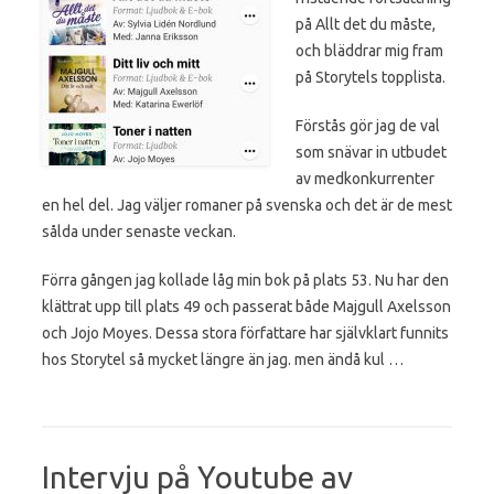
på Allt det du måste,
och bläddrar mig fram
på Storytels topplista.
Förstås gör jag de val
som snävar in utbudet
av medkonkurrenter
en hel del. Jag väljer romaner på svenska och det är de mest
sålda under senaste veckan.
Förra gången jag kollade låg min bok på plats 53. Nu har den
klättrat upp till plats 49 och passerat både Majgull Axelsson
och Jojo Moyes. Dessa stora författare har självklart funnits
hos Storytel så mycket längre än jag. men ändå kul …
Intervju på Youtube av