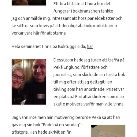
Ett bra tillfälle att höra hur det
fungerar i bokbranschen tänkte
jag och anmälde mig. Intressant att höra paneldebatter och
se siffror som bevis på att den digitala bokproduktionen
verkar vara här för att stanna.
Hela seminariet finns på Boktuggs sida,
här
.
Dessutom hade jag turen att träffa på
Pekå Englund, författare och
journalist, som skickade sin första bok
till mig efter att jag deltagit i en
tävling som han anordnade. Priset var
en plats på Författarkliniken som man
skulle motivera varför man ville vinna.
Jag vann inte men min motivering berörde Pekå så att han
gav mig sin bok ”Född på en söndag” i
tröstpris. Han hade skrivit en fin