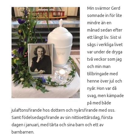
Min svärmor Gerd
somnade in för lite
mindre än en
månad sedan efter
ett långt liv. Sist vi
sågs i verkliga livet
var under de dryga
två veckor som jag
och min man
tillbringade med
henne över jul och
nyår. Hon var då
svag, men kämpade
på med både
julaftonsfirande hos dottern och nyårsfirande med oss.
Samt födelsedagsfirande av sin nittioettårsdag, första
dagen i januari, med tårta och sina barn och ett av
barnbarnen.