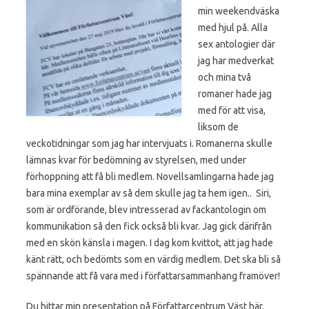
min weekendväska
med hjul på. Alla
sex antologier där
jag har medverkat
och mina två
romaner hade jag
med för att visa,
liksom de
veckotidningar som jag har intervjuats i. Romanerna skulle
lämnas kvar för bedömning av styrelsen, med under
förhoppning att få bli medlem. Novellsamlingarna hade jag
bara mina exemplar av så dem skulle jag ta hem igen.. Siri,
som är ordförande, blev intresserad av fackantologin om
kommunikation så den fick också bli kvar. Jag gick därifrån
med en skön känsla i magen. I dag kom kvittot, att jag hade
känt rätt, och bedömts som en värdig medlem. Det ska bli så
spännande att få vara med i författarsammanhang framöver!
Du hittar min presentation på Författarcentrum Väst
här
.