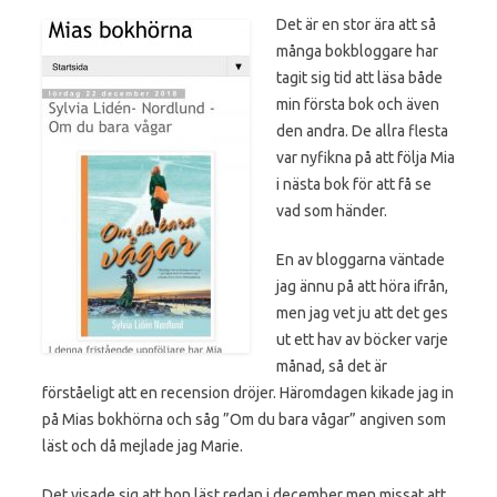
Det är en stor ära att så
många bokbloggare har
tagit sig tid att läsa både
min första bok och även
den andra. De allra flesta
var nyfikna på att följa Mia
i nästa bok för att få se
vad som händer.
En av bloggarna väntade
jag ännu på att höra ifrån,
men jag vet ju att det ges
ut ett hav av böcker varje
månad, så det är
förståeligt att en recension dröjer. Häromdagen kikade jag in
på Mias bokhörna och såg ”Om du bara vågar” angiven som
läst och då mejlade jag Marie.
Det visade sig att hon läst redan i december men missat att