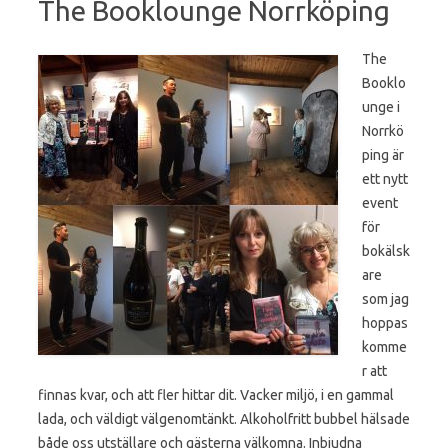
The Booklounge Norrköping
The
Booklo
unge i
Norrkö
ping är
ett nytt
event
för
bokälsk
are
som jag
hoppas
komme
r att
finnas kvar, och att fler hittar dit. Vacker miljö, i en gammal
lada, och väldigt välgenomtänkt. Alkoholfritt bubbel hälsade
både oss utställare och gästerna välkomna. Inbjudna