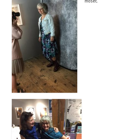
moset.