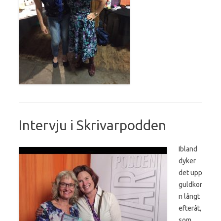
Intervju i Skrivarpodden
Ibland
dyker
det upp
guldkor
n långt
efteråt,
som