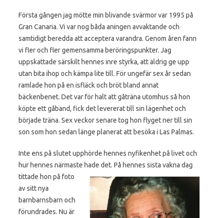
Första gången jag mötte min blivande svärmor var 1995 på
Gran Canaria. Vi var nog båda aningen avvaktande och
samtidigt beredda att acceptera varandra. Genom åren fann
vi fler och fler gemensamma beröringspunkter. Jag
uppskattade särskilt hennes inre styrka, att aldrig ge upp
utan bita ihop och kämpa lite till. För ungefär sex år sedan
ramlade hon på en isfläck och bröt bland annat
bäckenbenet. Det var för halt att gåträna utomhus så hon
köpte ett gåband, fick det levererat till sin lägenhet och
började träna. Sex veckor senare tog hon flyget ner till sin
son som hon sedan länge planerat att besöka i Las Palmas.
Inte ens på slutet upphörde hennes nyfikenhet på livet och
hur hennes närmaste hade det. På hennes sista vakna
dag
tittade hon på foto
av sitt nya
barnbarnsbarn och
förundrades. Nu är