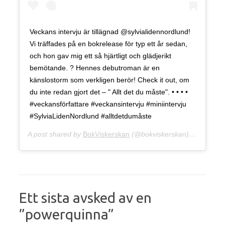
Veckans intervju är tillägnad @sylvialidennordlund!
Vi träffades på en bokrelease för typ ett år sedan,
och hon gav mig ett så hjärtligt och glädjerikt
bemötande. ? Hennes debutroman är en
känslostorm som verkligen berör! Check it out, om
du inte redan gjort det – " Allt det du måste". • • • •
#veckansförfattare #veckansintervju #miniintervju
#SylviaLidenNordlund #alltdetdumåste
A post shared by
BokViskerskan
(@bokviskerskan) on
May 15
Ett sista avsked av en
”powerquinna”