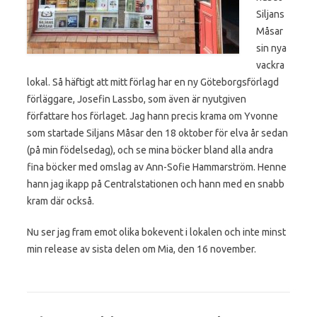
Siljans
Måsar
sin nya
vackra
lokal. Så häftigt att mitt förlag har en ny Göteborgsförlagd
förläggare, Josefin Lassbo, som även är nyutgiven
författare hos förlaget. Jag hann precis krama om Yvonne
som startade Siljans Måsar den 18 oktober för elva år sedan
(på min födelsedag), och se mina böcker bland alla andra
fina böcker med omslag av Ann-Sofie Hammarström. Henne
hann jag ikapp på Centralstationen och hann med en snabb
kram där också.
Nu ser jag fram emot olika bokevent i lokalen och inte minst
min release av sista delen om Mia, den 16 november.