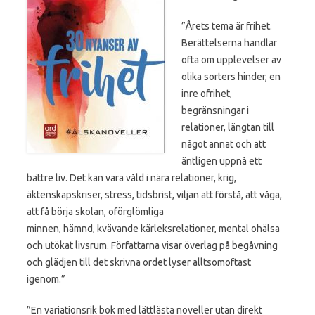
”Årets tema är frihet.
Berättelserna handlar
ofta om upplevelser av
oli
ka sorters hinder, en
inre ofrihet,
begränsningar i
relationer, längtan till
något annat och att
äntligen uppnå ett
bättre liv. Det kan vara våld i nära relationer, krig,
äktenskapskriser, stress, tidsbrist, viljan att förstå, att våga,
att få börja skolan, oförglömliga
minnen, hämnd, kvävande kärleksrelationer, mental ohälsa
och utökat livsrum. Författarna visar överlag på begåvning
och glädjen till det skrivna ordet lyser alltsomoftast
igenom.”
”En variationsrik bok med lättlästa noveller utan direkt