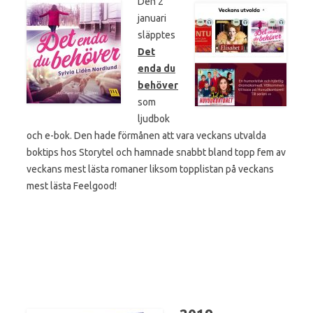
Den 2
januari
släpptes
Det
enda du
behöver
som
ljudbok
och e-bok. Den hade förmånen att vara veckans utvalda
boktips hos Storytel och hamnade snabbt bland topp fem av
veckans mest lästa romaner liksom topplistan på veckans
mest lästa Feelgood!