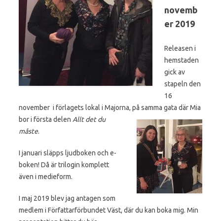
novemb
er 2019
Releasen i
hemstaden
gick av
stapeln den
16
november i förlagets lokal i Majorna, på samma gata där Mia
bor i första delen
Allt det du
måste
.
I januari släpps ljudboken och e-
boken! Då är trilogin komplett
även i medieform.
I maj 2019 blev jag antagen som
medlem i Författarförbundet Väst, där du kan boka mig. Min