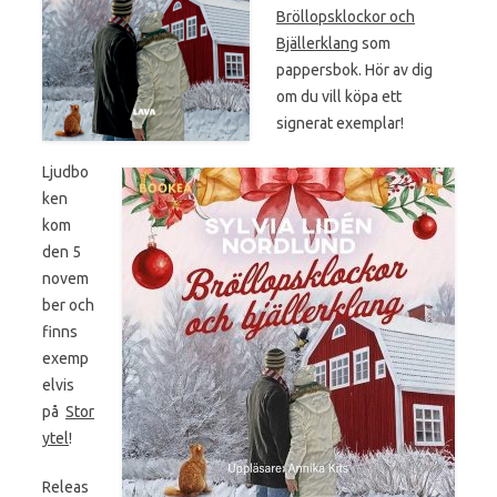
Bröllopsklockor och
Bjällerklang
som
pappersbok. Hör av dig
om du vill köpa ett
signerat exemplar!
Ljudbo
ken
kom
den 5
novem
ber och
finns
exemp
elvis
på
Stor
ytel
!
Releas