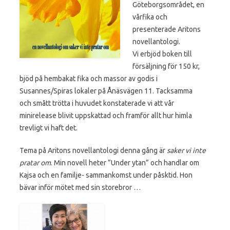
Göteborgsområdet, en
vårfika och
presenterade Aritons
novellantologi.
Vi erbjöd boken till
försäljning för 150 kr,
bjöd på hembakat fika och massor av godis i
Susannes/Spiras lokaler på Ånäsvägen 11. Tacksamma
och smått trötta i huvudet konstaterade vi att vår
minirelease blivit uppskattad och framför allt hur himla
trevligt vi haft det.
Tema på Aritons novellantologi denna gång är
saker vi inte
pratar om
. Min novell heter ”Under ytan” och handlar om
Kajsa och en familje- sammankomst under påsktid. Hon
bävar inför mötet med sin storebror …