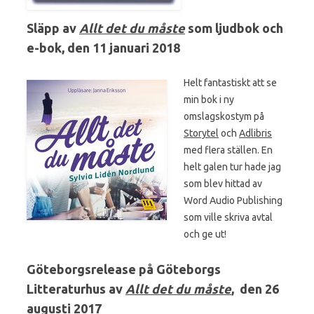
Släpp av
Allt det du måste
som ljudbok och
e-bok, den 11 januari 2018
Helt fantastiskt att se
min bok i ny
omslagskostym på
Storytel
och
Adlibris
med flera ställen. En
helt galen tur hade jag
som blev hittad av
Word Audio Publishing
som ville skriva avtal
och ge ut!
Göteborgsrelease på Göteborgs
Litteraturhus av
Allt det du måste
, den 26
augusti 2017