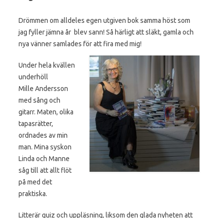
Drömmen om alldeles egen utgiven bok samma höst som
jag fyller jämna år blev sann! Så härligt att släkt, gamla och
nya vänner samlades för att fira med mig!
Under hela kvällen
underhöll
Mille Andersson
med sång och
gitarr. Maten, olika
tapasrätter,
ordnades av min
man. Mina syskon
Linda och Manne
såg till att allt flöt
på med det
praktiska.
Litterär quiz och uppläsning, liksom den glada nyheten att