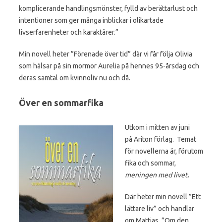
komplicerande handlingsmönster, fylld av berättarlust och
intentioner som ger många inblickar i olikartade
livserfarenheter och karaktärer.”
Min novell heter ”Förenade över tid” där vi får följa Olivia
som hälsar på sin mormor Aurelia på hennes 95-årsdag och
deras samtal om kvinnoliv nu och då.
Över en sommarfika
Utkom i mitten av juni
på Ariton förlag. Temat
för novellerna är, förutom
fika och sommar,
meningen med livet
.
Där heter min novell ”Ett
lättare liv” och handlar
om Mattias. ”Om den