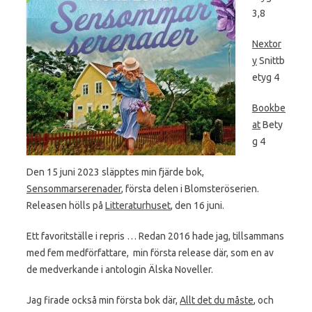
3,8
Nextor
y
Snittb
etyg 4
Bookbe
at
Bety
g 4
Den 15 juni 2023 släpptes min fjärde bok,
Sensommarserenader
, första delen i Blomsteröserien.
Releasen hölls på
Litteraturhuset
, den 16 juni.
Ett favoritställe i repris … Redan 2016 hade jag, tillsammans
med fem medförfattare, min första release där, som en av
de medverkande i antologin Älska Noveller.
Jag firade också min första bok där,
Allt det du måste
, och