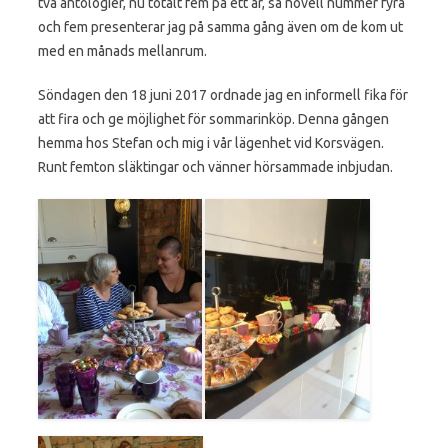
två antologier, nu totalt fem på ett år, så novell nummer fyra
och fem presenterar jag på samma gång även om de kom ut
med en månads mellanrum.
Söndagen den 18 juni 2017 ordnade jag en informell fika för
att fira och ge möjlighet för sommarinköp. Denna gången
hemma hos Stefan och mig i vår lägenhet vid Korsvägen.
Runt femton släktingar och vänner hörsammade inbjudan.