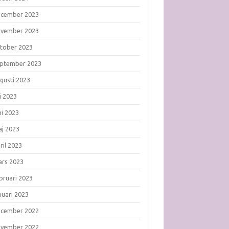
ecember 2023
ovember 2023
tober 2023
ptember 2023
gusti 2023
li 2023
ni 2023
j 2023
ril 2023
rs 2023
bruari 2023
nuari 2023
ecember 2022
ovember 2022