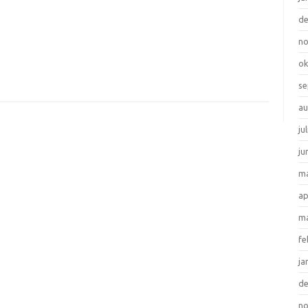
d
n
ok
se
au
ju
ju
ma
ap
ma
fe
ja
d
n