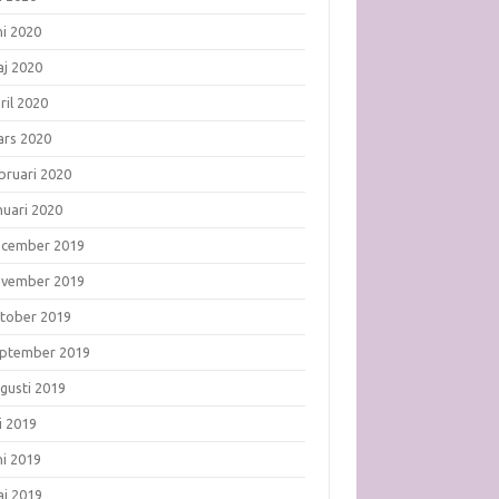
ni 2020
j 2020
ril 2020
rs 2020
bruari 2020
nuari 2020
ecember 2019
ovember 2019
tober 2019
ptember 2019
gusti 2019
li 2019
ni 2019
j 2019