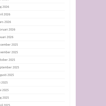
j 2026
ril 2026
rs 2026
bruari 2026
nuari 2026
ecember 2025
ovember 2025
tober 2025
ptember 2025
gusti 2025
li 2025
ni 2025
j 2025
ril 2025