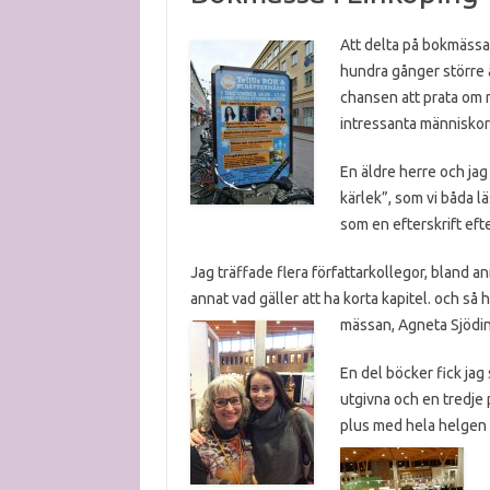
Att delta på bokmässa 
hundra gånger större ä
chansen att prata om 
intressanta människor 
En äldre herre och jag
kärlek”, som vi båda lä
som en efterskrift efte
Jag träffade flera författarkollegor, bland a
annat vad gäller att ha korta kapitel.
och så h
mässan, Agneta Sjödi
En del böcker fick jag 
utgivna och en tredje 
plus med hela helgen 