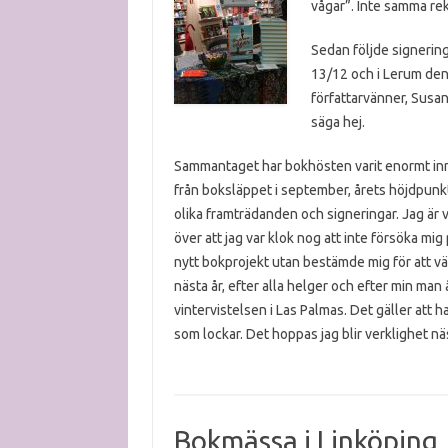
vågar”. Inte samma re
Sedan följde signerin
13/12 och i Lerum den 
författarvänner, Susa
säga hej.
Sammantaget har bokhösten varit enormt inne
från boksläppet i september, årets höjdpunk
olika framträdanden och signeringar. Jag är 
över att jag var klok nog att inte försöka mig
nytt bokprojekt utan bestämde mig för att vänt
nästa år, efter alla helger och efter min man å
vintervistelsen i Las Palmas. Det gäller att 
som lockar. Det hoppas jag blir verklighet näs
Bokmässa i Linköping