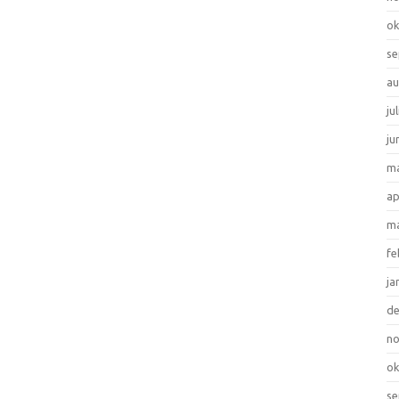
ok
se
au
ju
ju
ma
ap
ma
fe
ja
d
n
ok
se