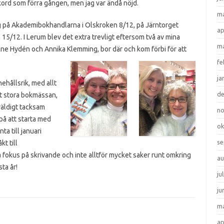
kord som förra gången, men jag var ändå nöjd.
ma
g på Akademibokhandlarna i Olskroken 8/12, på Järntorget
ap
15/12. I Lerum blev det extra trevligt eftersom två av mina
ma
nne Hydén och Annika Klemming, bor där och kom förbi för att
fe
ja
hållsrik, med allt
d
t stora bokmässan,
väldigt tacksam
n
 på att starta med
ok
a till januari
se
kt till
ha fokus på skrivande och inte alltför mycket saker runt omkring
au
ta år!
ju
ju
ma
ap