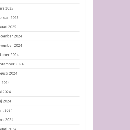
rs 2025
bruari 2025
nuari 2025
ecember 2024
ovember 2024
tober 2024
ptember 2024
gusti 2024
li 2024
ni 2024
j 2024
ril 2024
rs 2024
nuari 2024