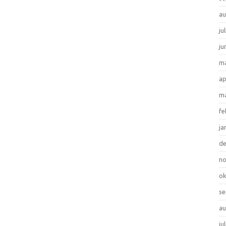
au
ju
ju
ma
ap
ma
fe
ja
d
n
ok
se
au
ju