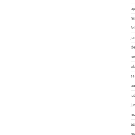
ap
ma
fe
ja
d
n
ok
se
au
ju
ju
ma
ap
ma