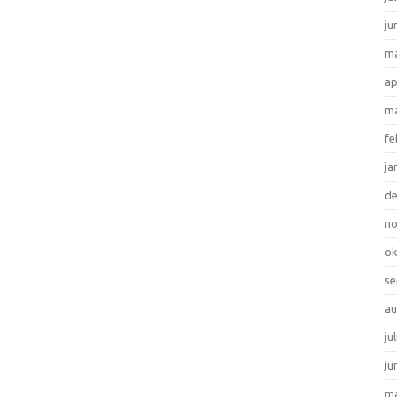
ju
ma
ap
ma
fe
ja
d
n
ok
se
au
ju
ju
ma