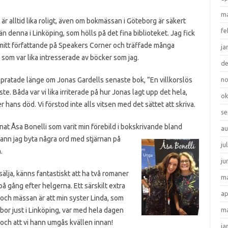
ma
är alltid lika roligt, även om bokmässan i Göteborg är säkert
fe
n denna i Linköping, som hölls på det fina biblioteket. Jag fick
mitt författande på Speakers Corner och träffade många
ja
som var lika intresserade av böcker som jag.
d
 pratade länge om Jonas Gardells senaste bok, ”En villkorslös
n
ste. Båda var vi lika irriterade på hur Jonas lagt upp det hela,
ok
r hans död. Vi förstod inte alls vitsen med det sättet att skriva.
se
nnat Åsa Bonelli som varit min förebild i bokskrivande bland
au
ann jag byta några ord med stjärnan på
ju
n.
ju
sälja, känns fantastiskt att ha två romaner
ma
på gång efter helgerna. Ett särskilt extra
ap
och mässan är att min syster Linda, som
bor just i Linköping,
var med hela dagen
ma
och att vi hann umgås kvällen innan!
ja