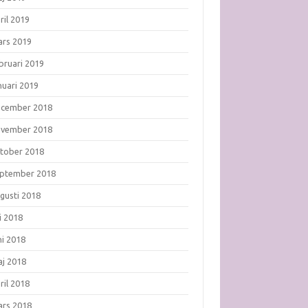
ril 2019
rs 2019
bruari 2019
nuari 2019
ecember 2018
ovember 2018
tober 2018
ptember 2018
gusti 2018
li 2018
ni 2018
j 2018
ril 2018
rs 2018