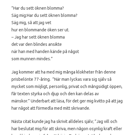
”Har du sett öknen blomma?
Säg mig:Har du sett öknen blomma?
Säg mig, så att jag vet
hur en blommande öken ser ut.
– Jag har sett öknen blomma
det var den blindes ansikte
när han med handen kände på något
som munnen mindes.”
Jag kommer att ha med mig många klokheter från denne
prisbelönte 77-åring. ”När man lyckas vara sig själv så
mycket som möjligt, personlig, privat och mångsidigt öppen,
får texten styrka och djup och den kan delas av
mänskor.” Underbart att läsa, för det ger mig kvitto på att jag
har något att förmedla med mitt skrivande.
Nästa citat kunde jag ha skrivit alldeles själv; ”Jag vill och
har beslutat mig för att skriva, men någon osynlig kraft eller