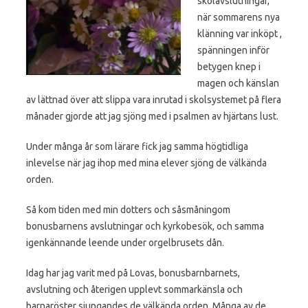
skolavslutningar,
när sommarens nya
klänning var inköpt ,
spänningen inför
betygen knep i
magen och känslan
av lättnad över att slippa vara inrutad i skolsystemet på flera
månader gjorde att jag sjöng med i psalmen av hjärtans lust.
Under många år som lärare fick jag samma högtidliga
inlevelse när jag ihop med mina elever sjöng de välkända
orden.
Så kom tiden med min dotters och såsmåningom
bonusbarnens avslutningar och kyrkobesök, och samma
igenkännande leende under orgelbrusets dån.
Idag har jag varit med på Lovas, bonusbarnbarnets,
avslutning och återigen upplevt sommarkänsla och
barnaröster sjungandes de välkända orden. Många av de