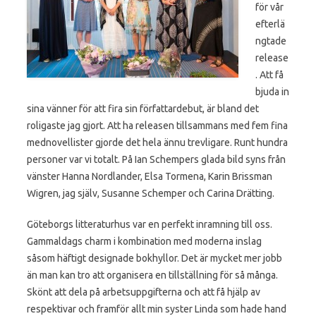
för vår
efterlä
ngtade
release
. Att få
bjuda in
sina vänner för att fira sin författardebut, är bland det
roligaste jag gjort. Att ha releasen tillsammans med fem fina
mednovellister gjorde det hela ännu trevligare. Runt hundra
personer var vi totalt. På Ian Schempers glada bild syns från
vänster Hanna Nordlander, Elsa Tormena, Karin Brissman
Wigren, jag själv, Susanne Schemper och Carina Drätting.
Göteborgs litteraturhus var en perfekt inramning till oss.
Gammaldags charm i kombination med moderna inslag
såsom häftigt designade bokhyllor. Det är mycket mer jobb
än man kan tro att organisera en tillställning för så många.
Skönt att dela på arbetsuppgifterna och att få hjälp av
respektivar och framför allt min syster Linda som hade hand