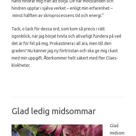
hand hindrar mig från att börja. De här motstånden och
hindren upptar i själva verket – enligt min erfarenhet –
minst hälften av skrivprocessens tid och energi.”
Tack, o tack för dessa ord, som kom så precis i rätt
ögonblick, när jag börjat tvivla och allvarligt fundera på vad
det är för fel på mig. Prokastinera i all ära, men till den
graden? Nu känner jag ny förtröstan och ska ge mig i kast
med min uppgift. Återkommer helt säkert med fler Claes-
klokheter.
Glad ledig midsommar
Glad
midsom