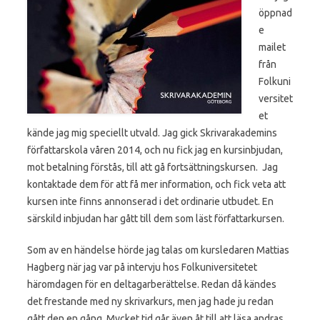
öppnad
e
mailet
från
Folkuni
versitet
et
kände jag mig speciellt utvald. Jag gick Skrivarakademins
författarskola våren 2014, och nu fick jag en kursinbjudan,
mot betalning förstås, till att gå fortsättningskursen. Jag
kontaktade dem för att få mer information, och fick veta att
kursen inte finns annonserad i det ordinarie utbudet. En
särskild inbjudan har gått till dem som läst författarkursen.
Som av en händelse hörde jag talas om kursledaren Mattias
Hagberg när jag var på intervju hos Folkuniversitetet
häromdagen för en deltagarberättelse. Redan då kändes
det frestande med ny skrivarkurs, men jag hade ju redan
gått den en gång. Mycket tid går även åt till att läsa andras