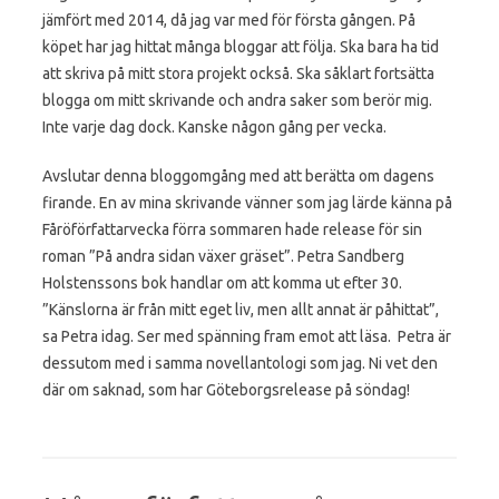
jämfört med 2014, då jag var med för första gången. På
köpet har jag hittat många bloggar att följa. Ska bara ha tid
att skriva på mitt stora projekt också. Ska såklart fortsätta
blogga om mitt skrivande och andra saker som berör mig.
Inte varje dag dock. Kanske någon gång per vecka.
Avslutar denna bloggomgång med att berätta om dagens
firande. En av mina skrivande vänner som jag lärde känna på
Fåröförfattarvecka förra sommaren hade release för sin
roman ”På andra sidan växer gräset”. Petra Sandberg
Holstenssons bok handlar om att komma ut efter 30.
”Känslorna är från mitt eget liv, men allt annat är påhittat”,
sa Petra idag. Ser med spänning fram emot att läsa. Petra är
dessutom med i samma novellantologi som jag. Ni vet den
där om saknad, som har Göteborgsrelease på söndag!