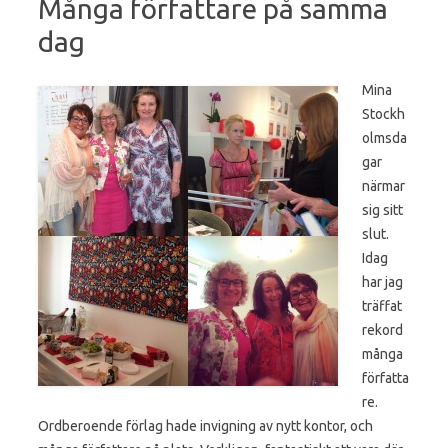
Många författare på samma
dag
Mina
Stockh
olmsda
gar
närmar
sig sitt
slut.
Idag
har jag
träffat
rekord
många
författa
re.
Ordberoende förlag hade invigning av nytt kontor, och