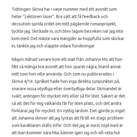
Tidningen Skriva har i varje nummer med ett avsnitt som
heter ”Lektören läser”. Bra sätt att få feedback och
dessutom sprida ordet om mitt pågående romanprojekt,
tyckte jag. Skickade in, och blev lagom besviken när jag inte
kom med. Det måste vara mängder av hoppfulla som skickar
in, tänkte jag och släppte vidare funderingar.
Någon månad senare kom ett mail från Johanna Mo att hon
fått så många bra avsnitt att hon sparat några, bland annat
mitt som hon ville använda. Och som nu publicerades i
Skriva 4/16. Språket hade hon inga direkta synpunkter på,
snarare vissa otydliga eller övertydliga delar. Skrivandet är
svårt, antingen för mycket info eller så för litet. Säkert är det
så att det för mig välkända får för liten plats, och det andra
förklarar jag för mycket. En nyttig lärdom. Det gjorde ju inget
att Johanna skriver att jag lyckas att få till en slags problem
som karaktären ställs inför. Och det jag är mest nöjd med är
att man kommer nära Mia, känner igen sig och vill veta hur