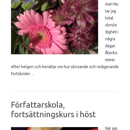
mar! Nu
tar jag
total
skrivle
dighet i
några
dagar.
Återko
mmer
efter helgen och berättar om hur skrivande och redigerande
fortskrider…
Författarskola,
fortsättningskurs i höst
När jag