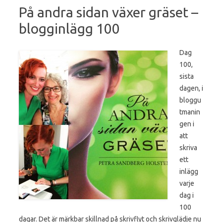
På andra sidan växer gräset –
blogginlägg 100
Dag
100,
sista
dagen, i
bloggu
tmanin
gen i
att
skriva
ett
inlägg
varje
dag i
100
dagar. Det är märkbar skillnad på skrivflyt och skrivglädje nu