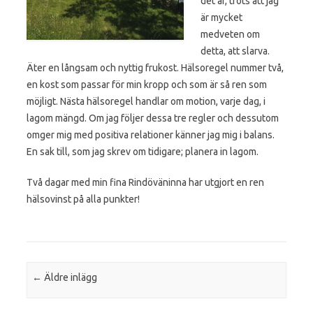
det är, trots att jag
är mycket
medveten om
detta, att slarva.
Äter en långsam och nyttig frukost. Hälsoregel nummer två,
en kost som passar för min kropp och som är så ren som
möjligt. Nästa hälsoregel handlar om motion, varje dag, i
lagom mängd. Om jag följer dessa tre regler och dessutom
omger mig med positiva relationer känner jag mig i balans.
En sak till, som jag skrev om tidigare; planera in lagom.
Två dagar med min fina Rindöväninna har utgjort en ren
hälsovinst på alla punkter!
Post navigation
←
Äldre inlägg