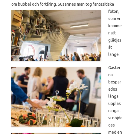
om bubbel och förtäring.
Susannes man tog fantasitiska
foton,
som vi
komme
r att
glädjas
åt
länge.
Gäster
na
bespar
ades
långa
uppläs
ningar,
vi nöjde
oss
med en