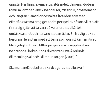
uppstå. Här finns exempelvis åldrandet, demens, dödens
tomrum, otrohet, olyckshändelser, missbruk, orosmoment
och längtan. Samtidigt
gestaltas livsöden som med
eftertänksamma drag ger andra perspektiv såsom vikten att
finna sig själv, att ta vara på varandra med kärlek,
omtänksamhet och närvaro medan tid är. En trevlig bok som
berör på flera plan, med ett tema som gör att kärnan i livet
blir synligt och som tillför progressiva läsupplevelser.
Insprängda i boken finns dikter från Ewa Åkerlinds
diktsamling Saknad: Dikter ur sorgen (2009).”
Ska man ändå debutera ska det göras med bravur!