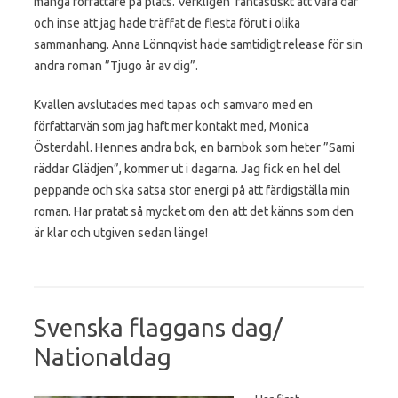
många författare på plats. Verkligen fantastiskt att vara där
och inse att jag hade träffat de flesta förut i olika
sammanhang. Anna Lönnqvist hade samtidigt release för sin
andra roman ”Tjugo år av dig”.
Kvällen avslutades med tapas och samvaro med en
författarvän som jag haft mer kontakt med, Monica
Österdahl. Hennes andra bok, en barnbok som heter ”Sami
räddar Glädjen”, kommer ut i dagarna. Jag fick en hel del
peppande och ska satsa stor energi på att färdigställa min
roman. Har pratat så mycket om den att det känns som den
är klar och utgiven sedan länge!
Svenska flaggans dag/
Nationaldag