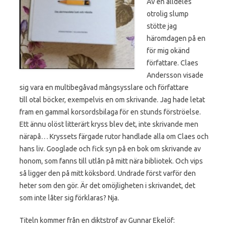
Av en alldeles
otrolig slump
stötte jag
häromdagen på en
för mig okänd
författare. Claes
Andersson visade
sig vara en multibegåvad mångsysslare och författare
till otal böcker, exempelvis en om skrivande. Jag hade letat
fram en gammal korsordsbilaga för en stunds förströelse.
Ett ännu olöst litterärt kryss blev det, inte skrivande men
närapå… Kryssets färgade rutor handlade alla om Claes och
hans liv. Googlade och fick syn på en bok om skrivande av
honom, som fanns till utlån på mitt nära bibliotek. Och vips
så ligger den på mitt köksbord. Undrade först varför den
heter som den gör. Är det omöjligheten i skrivandet, det
som inte låter sig förklaras? Nja.
Titeln kommer från en diktstrof av Gunnar Ekelöf: