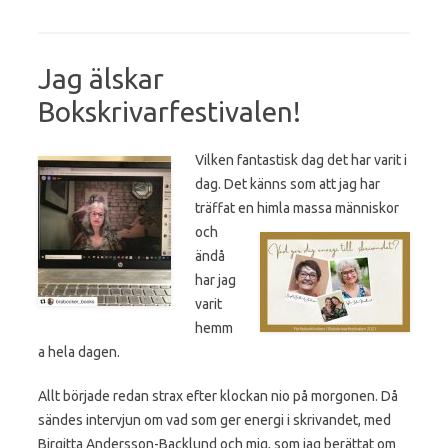
Jag älskar
Bokskrivarfestivalen!
Vilken fantastisk dag det har varit i
dag. Det känns som att jag har
träffat en himla
massa människor
och
ändå
har jag
varit
hemm
a hela dagen.
Allt började redan strax efter klockan nio på morgonen. Då
sändes intervjun om vad som ger energi i skrivandet, med
Birgitta Andersson-Backlund och mig, som jag berättat om