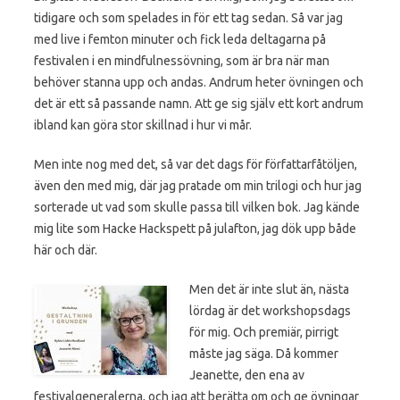
tidigare och som spelades in för ett tag sedan. Så var jag
med live i femton minuter och fick leda deltagarna på
festivalen i en mindfulnessövning, som är bra när man
behöver stanna upp och andas. Andrum heter övningen och
det är ett så passande namn. Att ge sig själv ett kort andrum
ibland kan göra stor skillnad i hur vi mår.
Men inte nog med det, så var det dags för författarfåtöljen,
även den med mig, där jag pratade om min trilogi och hur jag
sorterade ut vad som skulle passa till vilken bok. Jag kände
mig lite som Hacke Hackspett på julafton, jag dök upp både
här och där.
Men det är inte slut än, nästa
lördag är det workshopsdags
för mig. Och premiär, pirrigt
måste jag säga. Då kommer
Jeanette, den ena av
festivalgeneralerna, och jag att berätta om och ge övningar