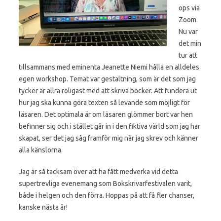
ops via
Zoom.
Nu var
det min
tur att
tillsammans med eminenta Jeanette Niemi hålla en alldeles
egen workshop. Temat var gestaltning, som är det som jag
tycker är allra roligast med att skriva böcker. Att fundera ut
hur jag ska kunna göra texten så levande som möjligt för
läsaren. Det optimala är om läsaren glömmer bort var hen
befinner sig och i stället går in i den fiktiva värld som jag har
skapat, ser det jag såg framför mig när jag skrev och känner
alla känslorna.
Jag är så tacksam över att ha fått medverka vid detta
supertrevliga evenemang som Bokskrivarfestivalen varit,
både i helgen och den förra. Hoppas på att få fler chanser,
kanske nästa år!