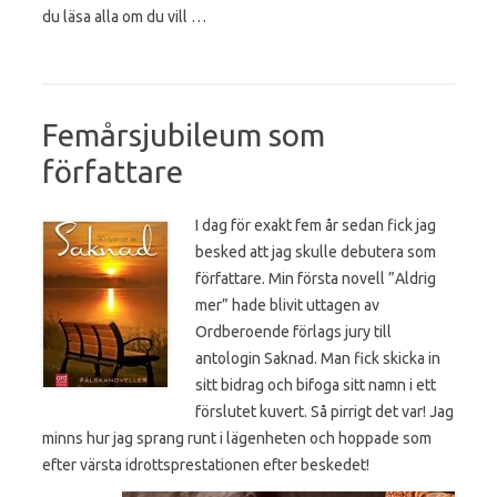
du läsa alla om du vill …
Femårsjubileum som
författare
I dag för exakt fem år sedan fick jag
besked att jag skulle debutera som
författare. Min första novell ”Aldrig
mer” hade blivit uttagen av
Ordberoende förlags jury till
antologin Saknad. Man fick skicka in
sitt bidrag och bifoga sitt namn i ett
förslutet kuvert. Så pirrigt det var! Jag
minns hur jag sprang runt i lägenheten och hoppade som
efter värsta idrottsprestationen efter beskedet!