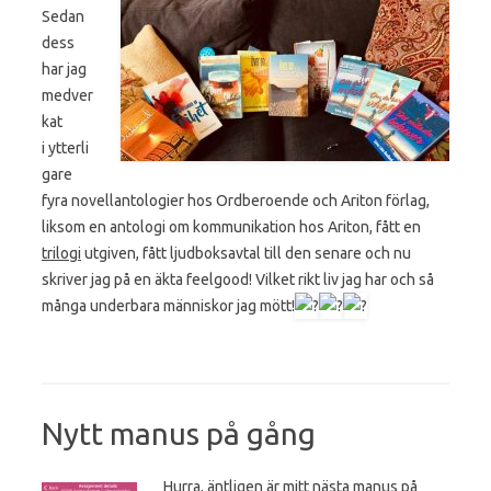
Sedan
dess
har jag
medver
kat
i ytterli
gare
fyra novellantologier hos Ordberoende och Ariton förlag,
liksom en antologi om kommunikation hos Ariton, fått en
trilogi
utgiven, fått ljudboksavtal till den senare och nu
skriver jag på en äkta feelgood! Vilket rikt liv jag har och så
många underbara människor jag mött!
Nytt manus på gång
Hurra, äntligen är mitt nästa manus på