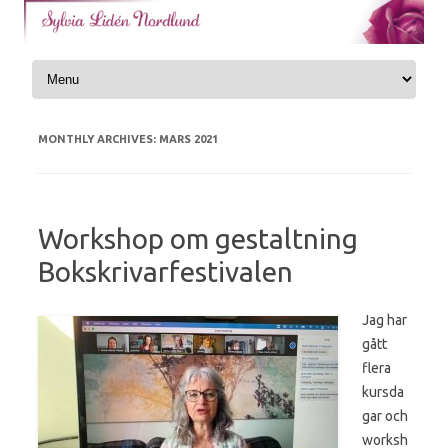
Skip to content
MONTHLY ARCHIVES:
MARS 2021
Workshop om gestaltning
Bokskrivarfestivalen
Jag har
gått
flera
kursda
gar och
worksh