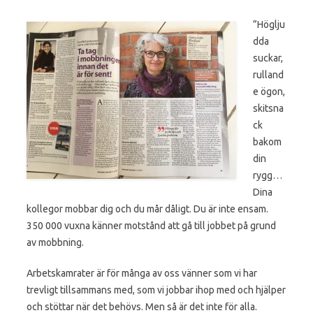
”Höglju
dda
suckar,
rulland
e ögon,
skitsna
ck
bakom
din
rygg…
Dina
kollegor mobbar dig och du mår dåligt. Du är inte ensam.
350 000 vuxna känner motstånd att gå till jobbet på grund
av mobbning.
Arbetskamrater är för många av oss vänner som vi har
trevligt tillsammans med, som vi jobbar ihop med och hjälper
och stöttar när det behövs. Men så är det inte för alla.