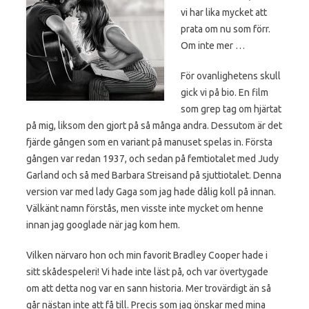
vi har lika mycket att
prata om nu som förr.
Om inte mer …
För ovanlighetens skull
gick vi på bio. En film
som grep tag om hjärtat
på mig, liksom den gjort på så många andra. Dessutom är det
fjärde gången som en variant på manuset spelas in. Första
gången var redan 1937, och sedan på femtiotalet med Judy
Garland och så med Barbara Streisand på sjuttiotalet. Denna
version var med lady Gaga som jag hade dålig koll på innan.
Välkänt namn förstås, men visste inte mycket om henne
innan jag googlade när jag kom hem.
Vilken närvaro hon och min favorit Bradley Cooper hade i
sitt skådespeleri! Vi hade inte läst på, och var övertygade
om att detta nog var en sann historia. Mer trovärdigt än så
går nästan inte att få till. Precis som jag önskar med mina