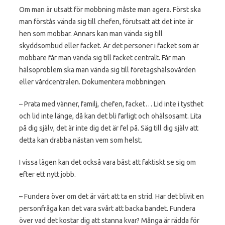
Om man är utsatt för mobbning måste man agera. Först ska
man förstås vända sig till chefen, förutsatt att det inte är
hen som mobbar. Annars kan man vända sig till
skyddsombud eller facket. Är det personer i facket som är
mobbare får man vända sig till facket centralt. Får man
hälsoproblem ska man vända sig till företagshälsovården
eller vårdcentralen. Dokumentera mobbningen.
– Prata med vänner, familj, chefen, facket… Lid inte i tysthet
och lid inte länge, då kan det bli farligt och ohälsosamt. Lita
på dig själv, det är inte dig det är fel på. Säg till dig själv att
detta kan drabba nästan vem som helst.
I vissa lägen kan det också vara bäst att faktiskt se sig om
efter ett nytt jobb.
– Fundera över om det är värt att ta en strid. Har det blivit en
personfråga kan det vara svårt att backa bandet. Fundera
över vad det kostar dig att stanna kvar? Många är rädda för