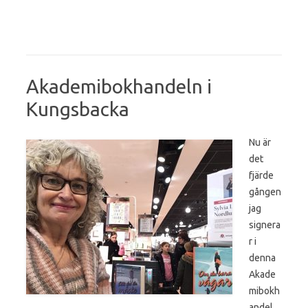
Akademibokhandeln i
Kungsbacka
Nu är
det
fjärde
gången
jag
signera
r i
denna
Akade
mibokh
andel.