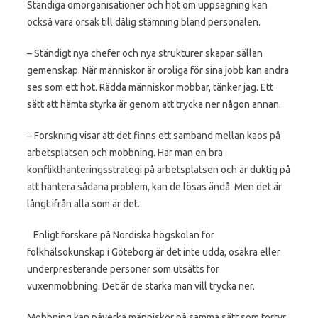
Ständiga omorganisationer och hot om uppsägning kan
också vara orsak till dålig stämning bland personalen.
– Ständigt nya chefer och nya strukturer skapar sällan
gemenskap. När människor är oroliga för sina jobb kan andra
ses som ett hot. Rädda människor mobbar, tänker jag. Ett
sätt att hämta styrka är genom att trycka ner någon annan.
– Forskning visar att det finns ett samband mellan kaos på
arbetsplatsen och mobbning. Har man en bra
konflikthanteringsstrategi på arbetsplatsen och är duktig på
att hantera sådana problem, kan de lösas ändå. Men det är
långt ifrån alla som är det.
Enligt forskare på Nordiska högskolan för
folkhälsokunskap i Göteborg är det inte udda, osäkra eller
underpresterande personer som utsätts för
vuxenmobbning. Det är de starka man vill trycka ner.
Mobbning kan påverka människor på samma sätt som tortyr