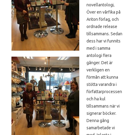
novellantologi,
Över en vårfika på
Ariton förlag, och
ordnade release
tillsammans. Sedan
dess har vi funnits
med i samma
antologi flera
gånger. Det är
verkligen en
förmån att kunna
stötta varandra i
författarprocessen
och ha kul
tillsammans när vi
signerar böcker.
Denna gång
samarbetade vi
med Jolanta i