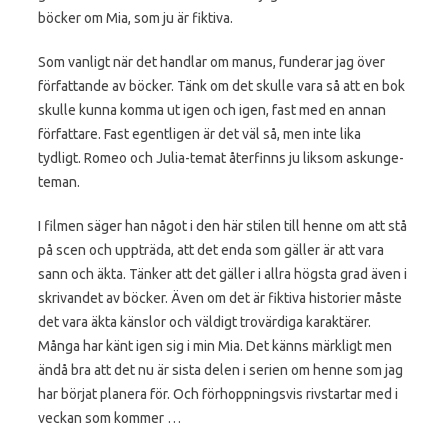
böcker om Mia, som ju är fiktiva.
Som vanligt när det handlar om manus, funderar jag över
författande av böcker. Tänk om det skulle vara så att en bok
skulle kunna komma ut igen och igen, fast med en annan
författare. Fast egentligen är det väl så, men inte lika
tydligt. Romeo och Julia-temat återfinns ju liksom askunge-
teman.
I filmen säger han något i den här stilen till henne om att stå
på scen och uppträda, att det enda som gäller är att vara
sann och äkta. Tänker att det gäller i allra högsta grad även i
skrivandet av böcker. Även om det är fiktiva historier måste
det vara äkta känslor och väldigt trovärdiga karaktärer.
Många har känt igen sig i min Mia. Det känns märkligt men
ändå bra att det nu är sista delen i serien om henne som jag
har börjat planera för. Och förhoppningsvis rivstartar med i
veckan som kommer …