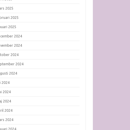
rs 2025
bruari 2025
nuari 2025
ecember 2024
ovember 2024
tober 2024
ptember 2024
gusti 2024
li 2024
ni 2024
j 2024
ril 2024
rs 2024
nuari 2024