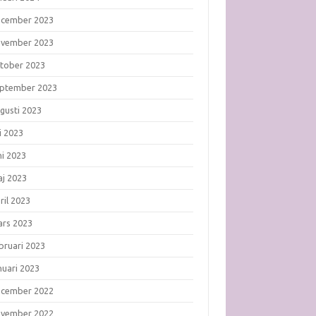
ecember 2023
ovember 2023
tober 2023
ptember 2023
gusti 2023
li 2023
ni 2023
j 2023
ril 2023
rs 2023
bruari 2023
nuari 2023
ecember 2022
ovember 2022