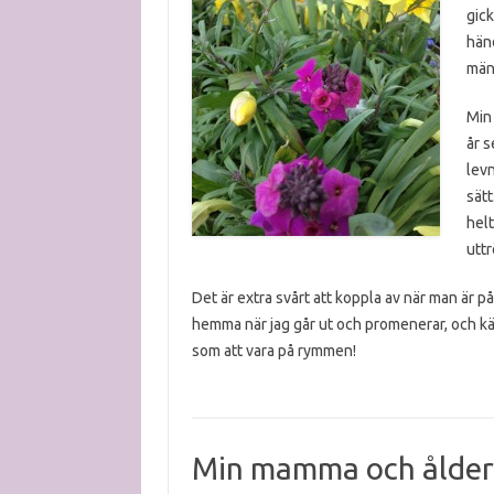
gick
händ
männ
Min
år s
levn
sätt
helt
uttr
Det är extra svårt att koppla av när man är 
hemma när jag går ut och promenerar, och kän
som att vara på rymmen!
Min mamma och ålder