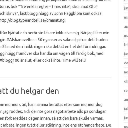
Norins bok ”Tre enkla regler – finns inte”, skummat Olof
ju
 och skriva”, läst blogginlägg av John Häggblom som också
ma
http://blog.typeandtell.se/dramaturgi
.
ap
ån hjärtat och berör sin läsare inklusive mig. När jag läser min
ma
gin #Älskanoveller – 30 nyanser av saknad, pirrar det i huden
fe
a. Så med den inriktningen ska det till en hel del förändringar.
logginlägg framöver ska handla om vägen till färdig bok, med
ja
logg100 är slut, eller också inte. Time will tell!
d
n
ok
att du helgar den
se
au
min mormors tid, har mamma berättat eftersom mormor dog
ju
n jag föddes, fick de inte göra något arbete alls på söndagar.
ju
en förbereddes dagen innan, så att den bara skulle värmas.
t arbete, ingen tvätt eller städning, inte ens ett handarbete. De
ma