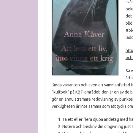
i vå
bekr
det 
bild
#blo
ladd
http
och
Så v
åtta
långa varianten och även en sammanfattad kortv
”kultbok” på KBT-området, den är en av de bät
gör en ännu stramare redovisning av punkte
verkligheten är inte samma som att tycka om
Ta ett eller flera djupa andetag med h
Notera och beskriv din omgivning just n