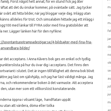
r familj. Först något helt annat; för en stund fick jag åter
ma
äftat att det du önskar kommer, på oväntade sätt. Jag tycker
är svårt att hitta bilder, när jag bloggar varje dag. Inlägg utan
ap
 känns alldeles för trist. Och simsalabim hittade jag ett inlägg i
ma
gg100 med länkar till FYRA sidor med fina gratisbilder att
fe
a ner. Lägger länken här för den nyfikne:
ja
://spontantupptrampadestigar.se/4-bildsajter-med-fina-fria-
d
-anvandbara-bilder/
n
ar det acceptans. I Anna Kåvers bok ges en enkel och tydlig
ok
punkterslista på hur du övar dig i acceptans. Det finns den
se
ariant i slutet. Det är ingen tillfällighet att denna bok blivit
tre jag läst om självhjälp, och jag har läst väldigt många. Jag
au
rna, och rekommenderar boken å det varmaste. Att acceptera
ju
 den, utan mer som ett villkorslöst konstaterande.
ju
änderna öppna i vilsamt läge, handflatan uppåt
ma
u utan att värdera, döma eller tolka
ap