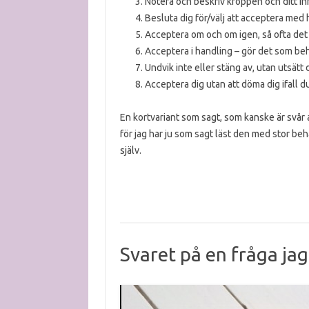
Notera och beskriv kroppen och ditt inr
Besluta dig för/välj att acceptera med 
Acceptera om och om igen, så ofta det
Acceptera i handling – gör det som beh
Undvik inte eller stäng av, utan utsätt
Acceptera dig utan att döma dig ifall d
En kortvariant som sagt, som kanske är svår at
för jag har ju som sagt läst den med stor beh
själv.
Svaret på en fråga ja