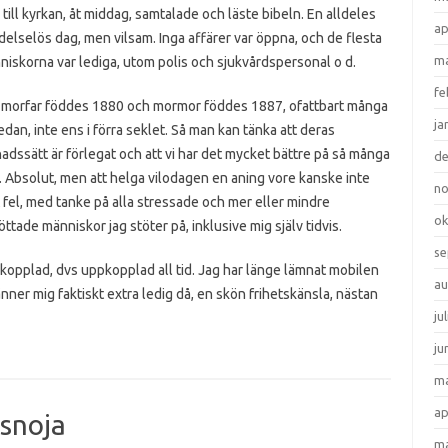
 till kyrkan, åt middag, samtalade och läste bibeln. En alldeles
ap
elselös dag, men vilsam. Inga affärer var öppna, och de flesta
ma
iskorna var lediga, utom polis och sjukvårdspersonal o d.
fe
 morfar föddes 1880 och mormor föddes 1887, ofattbart många
ja
edan, inte ens i förra seklet. Så man kan tänka att deras
adssätt är förlegat och att vi har det mycket bättre på så många
d
. Absolut, men att helga vilodagen en aning vore kanske inte
n
 fel, med tanke på alla stressade och mer eller mindre
ok
öttade människor jag stöter på, inklusive mig själv tidvis.
se
påkopplad, dvs uppkopplad all tid. Jag har länge lämnat mobilen
au
ner mig faktiskt extra ledig då, en skön frihetskänsla, nästan
ju
ju
ma
ap
snoja
ma