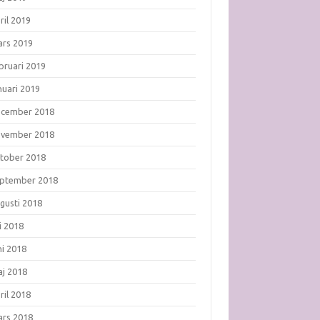
ril 2019
rs 2019
bruari 2019
nuari 2019
ecember 2018
ovember 2018
tober 2018
ptember 2018
gusti 2018
li 2018
ni 2018
j 2018
ril 2018
rs 2018