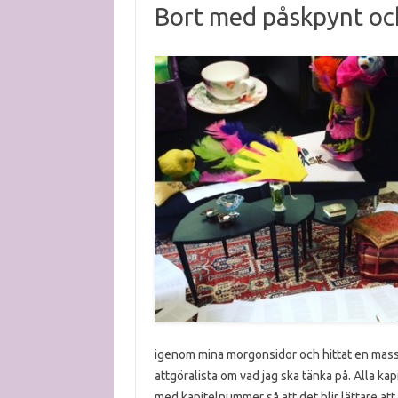
Bort med påskpynt o
igenom mina morgonsidor och hittat en massa t
attgöralista om vad jag ska tänka på. Alla k
med kapitelnummer så att det blir lättare att 