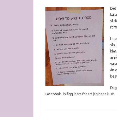
Det 
kara
skri
form
I mo
sin 
klar
är n
vara
än v
besv
Dage
Facebook- inlägg, bara för att jag hade lust!