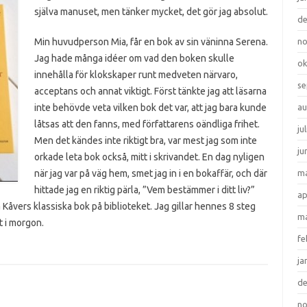
själva manuset, men tänker mycket, det gör jag absolut.
d
Min huvudperson Mia, får en bok av sin väninna Serena.
n
Jag hade många idéer om vad den boken skulle
ok
innehålla för klokskaper runt medveten närvaro,
se
acceptans och annat viktigt. Först tänkte jag att läsarna
inte behövde veta vilken bok det var, att jag bara kunde
au
låtsas att den fanns, med författarens oändliga frihet.
ju
Men det kändes inte riktigt bra, var mest jag som inte
ju
orkade leta bok också, mitt i skrivandet. En dag nyligen
när jag var på väg hem, smet jag in i en bokaffär, och där
ma
hittade jag en riktig pärla, ”Vem bestämmer i ditt liv?”
ap
 Kåvers klassiska bok på biblioteket. Jag gillar hennes 8 steg
ma
t i morgon.
fe
ja
d
n