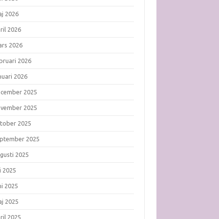
j 2026
ril 2026
rs 2026
bruari 2026
nuari 2026
ecember 2025
ovember 2025
tober 2025
ptember 2025
gusti 2025
li 2025
ni 2025
j 2025
ril 2025