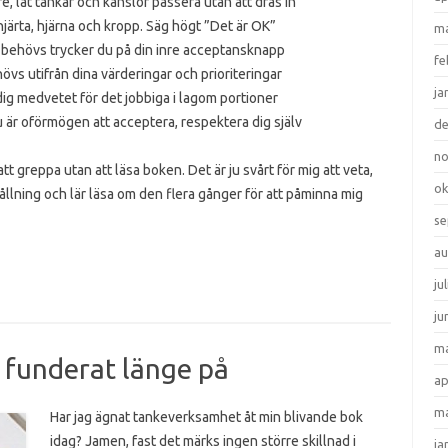
e, låt tankar och känslor passera utan att dras in
hjärta, hjärna och kropp. Säg högt ”Det är OK”
ma
 behövs trycker du på din inre acceptansknapp
fe
övs utifrån dina värderingar och prioriteringar
ja
 dig medvetet för det jobbiga i lagom portioner
u är oförmögen att acceptera, respektera dig själv
d
n
t greppa utan att läsa boken. Det är ju svårt för mig att veta,
ok
ållning och lär läsa om den flera gånger för att påminna mig
se
au
ju
ju
ma
g funderat länge på
ap
ma
Har jag ägnat tankeverksamhet åt min blivande bok
idag? Jamen, fast det märks ingen större skillnad i
ja