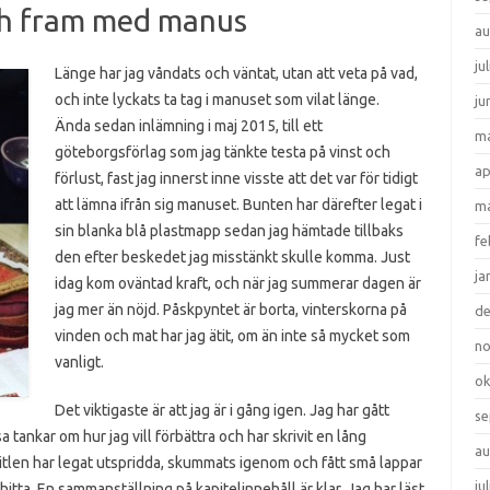
ch fram med manus
au
ju
Länge har jag våndats och väntat, utan att veta på vad,
och inte lyckats ta tag i manuset som vilat länge.
ju
Ända sedan inlämning i maj 2015, till ett
ma
göteborgsförlag som jag tänkte testa på vinst och
ap
förlust, fast jag innerst inne visste att det var för tidigt
att lämna ifrån sig manuset. Bunten har därefter legat i
ma
sin blanka blå plastmapp sedan jag hämtade tillbaks
fe
den efter beskedet jag misstänkt skulle komma. Just
ja
idag kom oväntad kraft, och när jag summerar dagen är
jag mer än nöjd. Påskpyntet är borta, vinterskorna på
d
vinden och mat har jag ätit, om än inte så mycket som
n
vanligt.
ok
Det viktigaste är att jag är i gång igen. Jag har gått
se
ankar om hur jag vill förbättra och har skrivit en lång
au
apitlen har legat utspridda, skummats igenom och fått små lappar
ju
hitta. En sammanställning på kapitelinnehåll är klar. Jag har läst