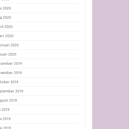
ni 2020
j 2020
ril 2020
rs 2020
bruari 2020
nuari 2020
ecember 2019
ovember 2019
tober 2019
ptember 2019
gusti 2019
li 2019
ni 2019
j 2019