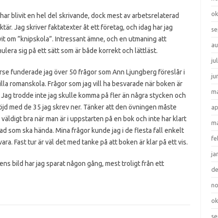
ok
har blivit en hel del skrivande, dock mest av arbetsrelaterad
ktär. Jag skriver faktatexter åt ett företag, och idag har jag
se
vit om ”knipskola”. Intressant ämne, och en utmaning att
au
ulera sig på ett sätt som är både korrekt och lättläst.
ju
rse funderade jag över 50 frågor som Ann Ljungberg föreslår i
ju
lilla romanskola. Frågor som jag vill ha besvarade när boken är
ma
. Jag trodde inte jag skulle komma på fler än några stycken och
öjd med de 35 jag skrev ner. Tänker att den övningen måste
ap
 väldigt bra när man är i uppstarten på en bok och inte har klart
ma
ad som ska hända. Mina frågor kunde jag i de flesta fall enkelt
fe
ara. Fast tur är väl det med tanke på att boken är klar på ett vis.
ja
ns bild har jag sparat någon gång, mest troligt från ett
d
n
ok
se