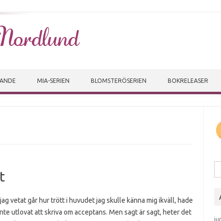
Skip to content
VANDE
MIA-SERIEN
BLOMSTERÖSERIEN
BOKRELEASER
Sö
t
ag vetat går hur trött i huvudet jag skulle känna mig ikväll, hade
inte utlovat att skriva om acceptans. Men sagt är sagt, heter det
ju