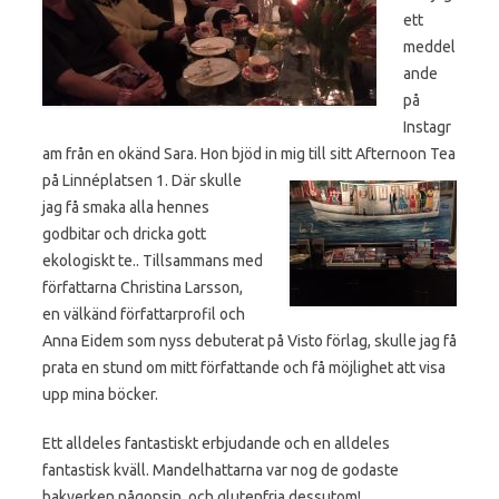
ett
meddel
ande
på
Instagr
am från en okänd Sara. Hon bjöd in mig till sitt Afternoon Tea
på Linnéplatsen 1. Där
skulle
jag få smaka alla hennes
godbitar och dricka gott
ekologiskt te.. Tillsammans med
författarna Christina Larsson,
en välkänd författarprofil och
Anna Eidem som nyss debuterat på Visto förlag, skulle jag få
prata en stund om mitt författande och få möjlighet att visa
upp mina böcker.
Ett alldeles fantastiskt erbjudande och en alldeles
fantastisk kväll. Mandelhattarna var nog de godaste
bakverken någonsin. och glutenfria dessutom!