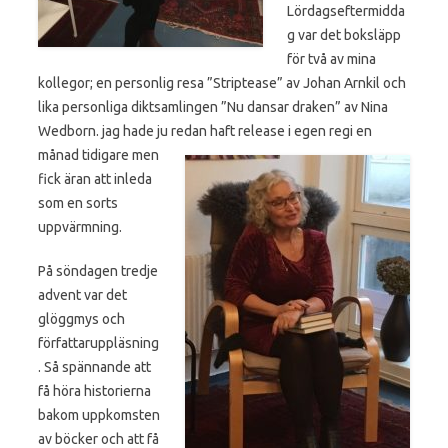
Lördagseftermidda
g var det boksläpp
för två av mina
kollegor; en personlig resa ”Striptease” av Johan Arnkil och
lika personliga diktsamlingen ”Nu dansar draken” av Nina
Wedborn. jag hade ju redan haft release i egen regi en
månad tidigare men
fick äran att inleda
som en sorts
uppvärmning.
På söndagen tredje
advent var det
glöggmys och
författaruppläsning
. Så spännande att
få höra historierna
bakom uppkomsten
av böcker och att få