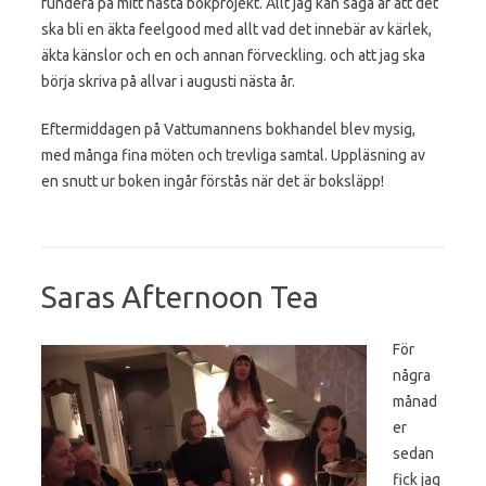
fundera på mitt nästa bokprojekt. Allt jag kan säga är att det
ska bli en äkta feelgood med allt vad det innebär av kärlek,
äkta känslor och en och annan förveckling. och att jag ska
börja skriva på allvar i augusti nästa år.
Eftermiddagen på Vattumannens bokhandel blev mysig,
med många fina möten och trevliga samtal. Uppläsning av
en snutt ur boken ingår förstås när det är boksläpp!
Saras Afternoon Tea
För
några
månad
er
sedan
fick jag