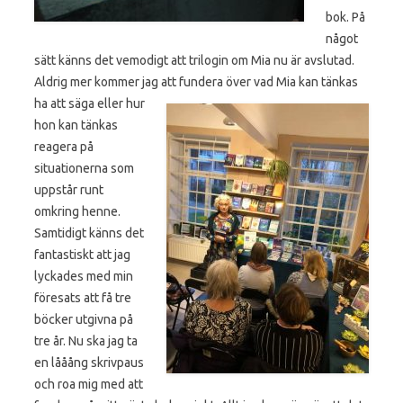
bok. På
något
sätt känns det vemodigt att trilogin om Mia nu är avslutad.
Aldrig mer kommer jag att fundera över vad Mia kan tänkas
ha att säga
eller hur
hon kan tänkas
reagera på
situationerna som
uppstår runt
omkring henne.
Samtidigt känns det
fantastiskt att jag
lyckades med min
föresats att få tre
böcker utgivna på
tre år. Nu ska jag ta
en lååång skrivpaus
och roa mig med att