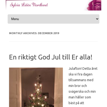
Skip to content
MONTHLY ARCHIVES:
DECEMBER 2019
En riktigt God Jul till Er alla!
Julafton! Detta året
ska vi fira dagen
tillsammans med
min bror och
svägerska och min
man håller som
bäst på att