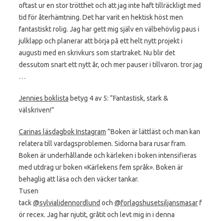
oftast ur en stor trötthet och att jag inte haft tillräckligt med
tid för återhämtning. Det har varit en hektisk höst men
fantastiskt rolig. Jag har gett mig själv en välbehövlig paus i
julklapp och planerar att börja på ett helt nytt projekt i
augusti med en skrivkurs som startraket. Nu blir det
dessutom snart ett nytt år, och mer pauser i tillvaron. tror jag
…
Jennies boklista
betyg 4 av 5: ”Fantastisk, stark &
välskriven!”
Carinas läsdagbok Instagram
”Boken är lättläst och man kan
relatera till vardagsproblemen. Sidorna bara rusar fram.
Boken är underhållande och kärleken i boken intensifieras
med utdrag ur boken «Kärlekens fem språk». Boken är
behaglig att läsa och den väcker tankar.
Tusen
tack
@sylvialidennordlund
och
@forlagshusetsiljansmasar
f
ör recex. Jag har njutit, gråtit och levt mig in i denna