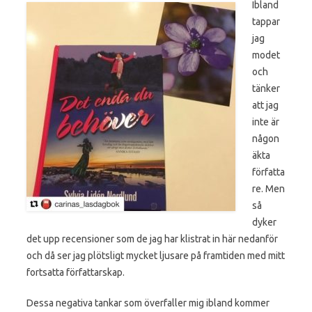
Ibland
tappar
jag
modet
och
tänker
att jag
inte är
någon
äkta
författa
re. Men
så
dyker
det upp recensioner som de jag har klistrat in här nedanför
och då ser jag plötsligt mycket ljusare på framtiden med mitt
fortsatta författarskap.
Dessa negativa tankar som överfaller mig ibland kommer