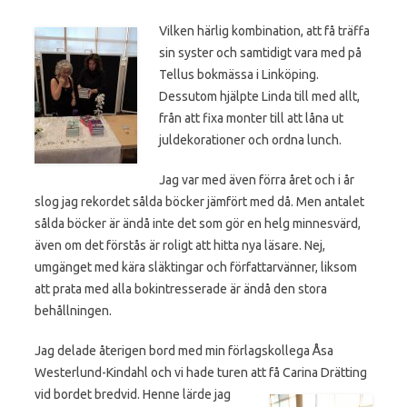
Vilken härlig kombination, att få träffa
sin syster och samtidigt vara med på
Tellus bokmässa i Linköping.
Dessutom hjälpte Linda till med allt,
från att fixa monter till att låna ut
juldekorationer och ordna lunch.
Jag var med även förra året och i år
slog jag rekordet sålda böcker jämfört med då. Men antalet
sålda böcker är ändå inte det som gör en helg minnesvärd,
även om det förstås är roligt att hitta nya läsare. Nej,
umgänget med kära släktingar och författarvänner, liksom
att prata med alla bokintresserade är ändå den stora
behållningen.
Jag delade återigen bord med min förlagskollega Åsa
Westerlund-Kindahl och vi hade turen att få Carina Drätting
vid bordet
bredvid. Henne lärde jag