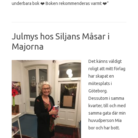
underbara bok ❤️ Boken rekommenderas varmt ❤️”
Julmys hos Siljans Måsar i
Majorna
Det känns väldigt
roligt att mitt förlag
har skapat en
mötesplats i
Göteborg.
Dessutom i samma
kvarter, till och med
samma gata där min
huvudperson Mia
bor och har bott.