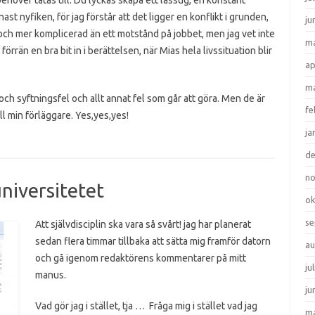
ehöver tätas till. Du lyckas skapa ett lässug, en konstant
ast nyfiken, för jag förstår att det ligger en konflikt i grunden,
ju
e och mer komplicerad än ett motstånd på jobbet, men jag vet inte
ma
, förrän en bra bit in i berättelsen, när Mias hela livssituation blir
ap
ma
och syftningsfel och allt annat fel som går att göra. Men de är
fe
l min förläggare. Yes,yes,yes!
ja
d
n
niversitetet
ok
se
Att självdisciplin ska vara så svårt! jag har planerat
sedan flera timmar tillbaka att sätta mig framför datorn
au
och gå igenom redaktörens kommentarer på mitt
ju
manus.
ju
Vad gör jag i stället, tja … Fråga mig i stället vad jag
ma