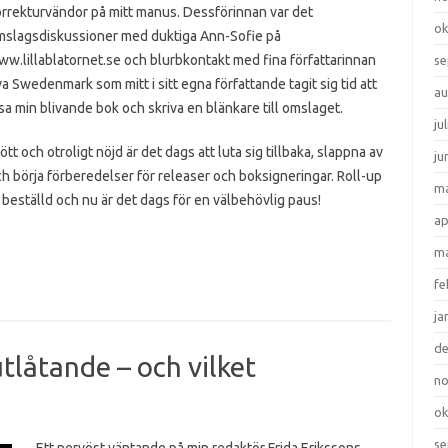
rrekturvändor på mitt manus. Dessförinnan var det
ok
mslagsdiskussioner med duktiga Ann-Sofie på
w.lillablatornet.se och blurbkontakt med fina författarinnan
se
a Swedenmark som mitt i sitt egna författande tagit sig tid att
au
sa min blivande bok och skriva en blänkare till omslaget.
ju
ött och otroligt nöjd är det dags att luta sig tillbaka, slappna av
ju
h börja förberedelser för releaser och boksigneringar. Roll-up
ma
 beställd och nu är det dags för en välbehövlig paus!
ap
ma
fe
ja
d
tlåtande – och vilket
n
ok
se