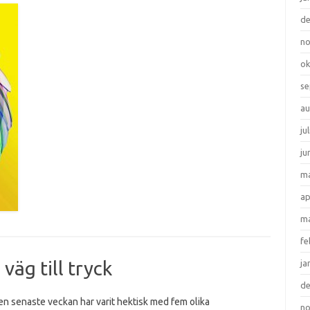
d
n
ok
se
au
ju
ju
ma
ap
ma
fe
väg till tryck
ja
d
n senaste veckan har varit hektisk med fem olika
n