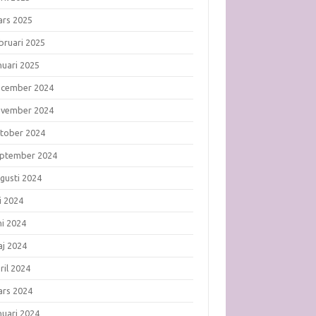
rs 2025
bruari 2025
nuari 2025
ecember 2024
ovember 2024
tober 2024
ptember 2024
gusti 2024
li 2024
ni 2024
j 2024
ril 2024
rs 2024
nuari 2024