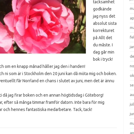
tacksamhet
ma
godkände
jag nyss det
ap
absolut sista
ma
korrekturet
fe
på Allt det
du måste. I
ja
dag går min
d
bok i tryck!
n
h om en knapp månad håller jag den i handen!
h ni som är i Stockholm den 20 juni kan då möta mig och boken.
ok
entuellt får Norrland en chans i slutet av juni, men det är ännu
se
au
i då jag firar boken och en annan högtidsdag i Göteborg!
r, efter så många timmar framför datorn. Inte bara för mig
ju
ar och hennes fantastiska medarbetare. Tack, tack!
ju
ma
ap