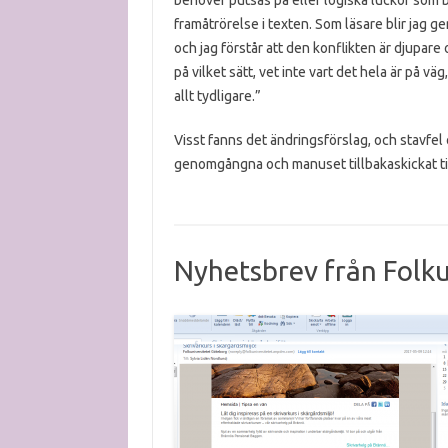
behöver putsas på eller logiska luckor som b
framåtrörelse i texten. Som läsare blir jag gen
och jag förstår att den konflikten är djupar
på vilket sätt, vet inte vart det hela är på väg
allt tydligare.”
Visst fanns det ändringsförslag, och stavfel 
genomgångna och manuset tillbakaskickat til
Nyhetsbrev från Folku