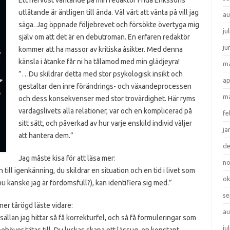
Ett nervöst väntande på min redaktör Frida Erikssons
utlåtande är äntligen till ända. Väl värt att vänta på vill jag
au
säga. Jag öppnade följebrevet och försökte övertyga mig
ju
själv om att det är en debutroman. En erfaren redaktör
ju
kommer att ha massor av kritiska åsikter. Med denna
känsla i åtanke får ni ha tålamod med min glädjeyra!
ma
”…Du skildrar detta med stor psykologisk insikt och
ap
gestaltar den inre förändrings- och växandeprocessen
ma
och dess konsekvenser med stor trovärdi
ghet. Här ryms
vardagslivets alla relationer, var och en komplicerad på
fe
sitt sätt, och påverkad av hur varje enskild individ väljer
ja
att hantera dem.”
d
Jag måste kisa för att läsa mer:
n
 till igenkänning, du skildrar en situation och en tid i livet som
ok
nu kanske jag är fördomsfull?), kan identifiera sig med.”
se
mer tårögd läste vidare:
au
sällan jag hittar så få korrekturfel, och så få formuleringar som
ju