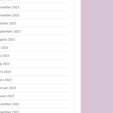
ecember 2023
ovember 2023
tober 2023
ptember 2023
gusti 2023
li 2023
ni 2023
j 2023
ril 2023
rs 2023
bruari 2023
nuari 2023
ecember 2022
ovember 2022