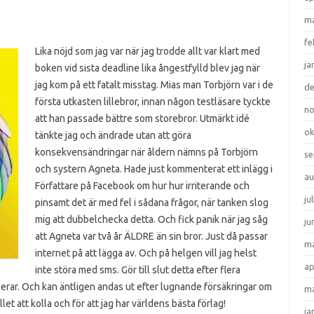
ma
fe
Lika nöjd som jag var när jag trodde allt var klart med
ja
boken vid sista deadline lika ångestfylld blev jag när
jag kom på ett fatalt misstag. Mias man Torbjörn var i de
d
första utkasten lillebror, innan någon testläsare tyckte
n
att han passade bättre som storebror. Utmärkt idé
ok
tänkte jag och ändrade utan att göra
konsekvensändringar när åldern nämns på Torbjörn
se
och systern Agneta. Hade just kommenterat ett inlägg i
au
Författare på Facebook om hur hur irriterande och
ju
pinsamt det är med fel i sådana frågor, när tanken slog
mig att dubbelchecka detta. Och fick panik när jag såg
ju
att Agneta var två år ÄLDRE än sin bror. Just då passar
ma
internet på att lägga av. Och på helgen vill jag helst
ap
inte störa med sms. Gör till slut detta efter flera
erar. Och kan äntligen andas ut efter lugnande försäkringar om
ma
llet att kolla och för att jag har världens bästa förlag!
ja