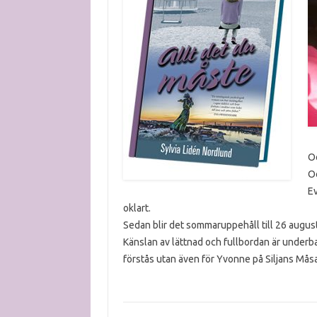
Oc
Oc
Ev
oklart.
Sedan blir det sommaruppehåll till 26 august
Känslan av lättnad och fullbordan är underba
förstås utan även för Yvonne på Siljans Mås