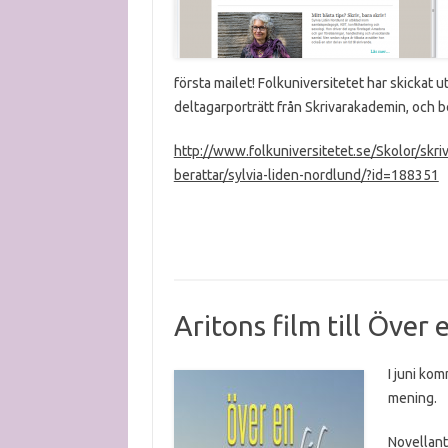
första mailet! Folkuniversitetet har skickat u
deltagarporträtt från Skrivarakademin, och b
http://www.folkuniversitetet.se/Skolor/skr
berattar/sylvia-liden-nordlund/?id=188351
Aritons film till Över
I juni ko
mening.
Novellant