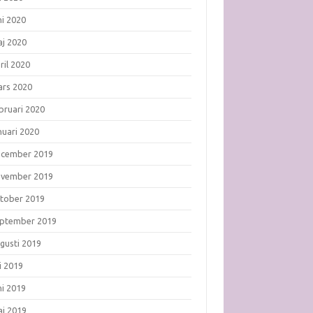
ni 2020
j 2020
ril 2020
rs 2020
bruari 2020
nuari 2020
ecember 2019
ovember 2019
tober 2019
ptember 2019
gusti 2019
li 2019
ni 2019
j 2019