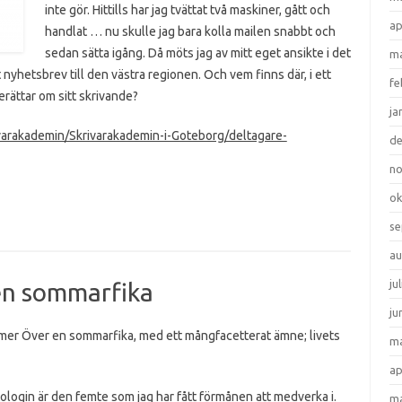
inte gör. Hittills har jag tvättat två maskiner, gått och
ap
handlat … nu skulle jag bara kolla mailen snabbt och
sedan sätta igång. Då möts jag av mitt eget ansikte i det
ma
t nyhetsbrev till den västra regionen. Och vem finns där, i ett
fe
erättar om sitt skrivande?
ja
ivarakademin/Skrivarakademin-i-Goteborg/deltagare-
d
n
ok
se
au
ju
 en sommarfika
ju
mmer Över en sommarfika, med ett mångfacetterat ämne; livets
ma
ap
ologin är den femte som jag har fått förmånen att medverka i.
ma