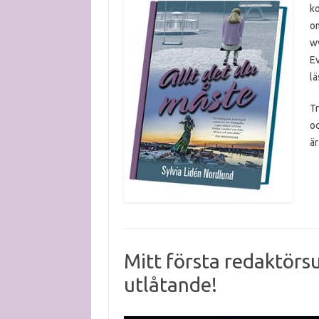
ko
o
ww
Ev
lä
Tr
oc
är
Mitt första redaktörsu
utlåtande!