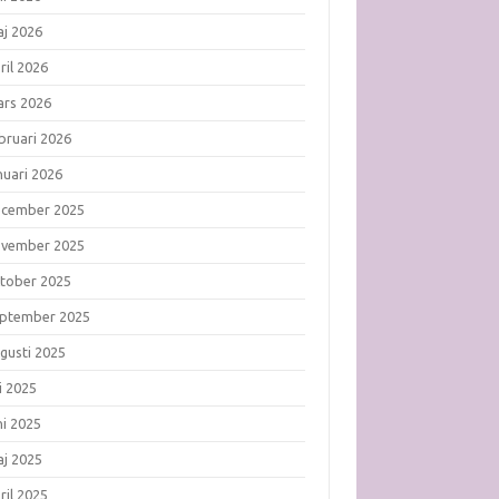
j 2026
ril 2026
rs 2026
bruari 2026
nuari 2026
ecember 2025
ovember 2025
tober 2025
ptember 2025
gusti 2025
li 2025
ni 2025
j 2025
ril 2025