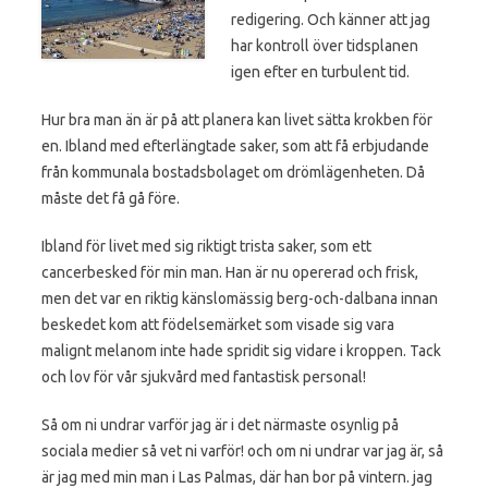
redigering. Och känner att jag
har kontroll över tidsplanen
igen efter en turbulent tid.
Hur bra man än är på att planera kan livet sätta krokben för
en. Ibland med efterlängtade saker, som att få erbjudande
från kommunala bostadsbolaget om drömlägenheten. Då
måste det få gå före.
Ibland för livet med sig riktigt trista saker, som ett
cancerbesked för min man. Han är nu opererad och frisk,
men det var en riktig känslomässig berg-och-dalbana innan
beskedet kom att födelsemärket som visade sig vara
malignt melanom inte hade spridit sig vidare i kroppen. Tack
och lov för vår sjukvård med fantastisk personal!
Så om ni undrar varför jag är i det närmaste osynlig på
sociala medier så vet ni varför! och om ni undrar var jag är, så
är jag med min man i Las Palmas, där han bor på vintern. jag