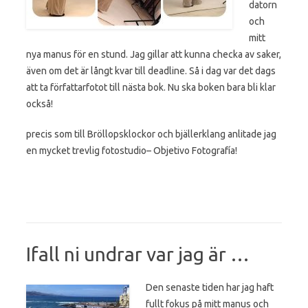
datorn
och
mitt
nya manus för en stund. Jag gillar att kunna checka av saker,
även om det är långt kvar till deadline. Så i dag var det dags
att ta författarfotot till nästa bok. Nu ska boken bara bli klar
också!
precis som till Bröllopsklockor och bjällerklang anlitade jag
en mycket trevlig fotostudio– Objetivo Fotografía!
Ifall ni undrar var jag är …
Den senaste tiden har jag haft
fullt fokus på mitt manus och