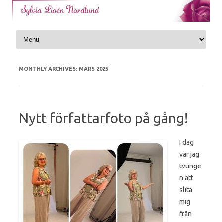
Skip to content
MONTHLY ARCHIVES:
MARS 2025
Nytt författarfoto på gång!
I dag
var jag
tvunge
n att
slita
mig
från