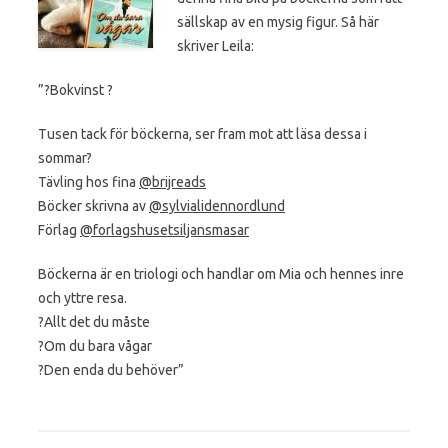
sällskap av en mysig figur. Så här
skriver Leila:
”?Bokvinst ?
Tusen tack för böckerna, ser fram mot att läsa dessa i
sommar?
Tävling hos fina
@brijreads
Böcker skrivna av
@sylvialidennordlund
Förlag
@forlagshusetsiljansmasar
Böckerna är en triologi och handlar om Mia och hennes inre
och yttre resa.
?Allt det du måste
?Om du bara vågar
?Den enda du behöver”