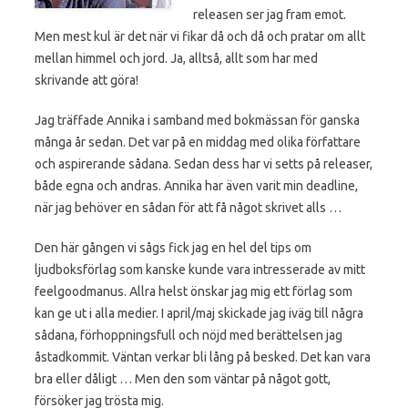
releasen ser jag fram emot.
Men mest kul är det när vi fikar då och då och pratar om allt
mellan himmel och jord. Ja, alltså, allt som har med
skrivande att göra!
Jag träffade Annika i samband med bokmässan för ganska
många år sedan. Det var på en middag med olika författare
och aspirerande sådana. Sedan dess har vi setts på releaser,
både egna och andras. Annika har även varit min deadline,
när jag behöver en sådan för att få något skrivet alls …
Den här gången vi sågs fick jag en hel del tips om
ljudboksförlag som kanske kunde vara intresserade av mitt
feelgoodmanus. Allra helst önskar jag mig ett förlag som
kan ge ut i alla medier. I april/maj skickade jag iväg till några
sådana, förhoppningsfull och nöjd med berättelsen jag
åstadkommit. Väntan verkar bli lång på besked. Det kan vara
bra eller dåligt … Men den som väntar på något gott,
försöker jag trösta mig.