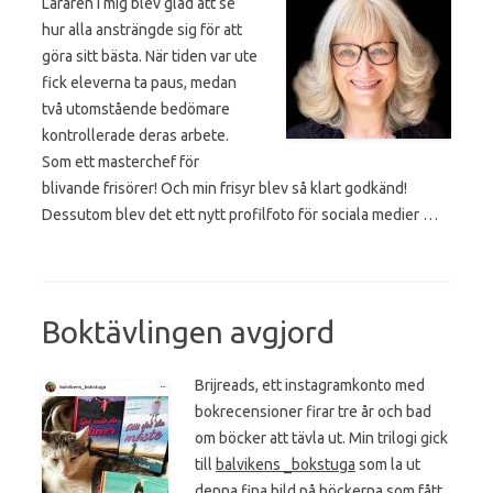
Läraren i mig blev glad att se
hur alla ansträngde sig för att
göra sitt bästa. När tiden var ute
fick eleverna ta paus, medan
två utomstående bedömare
kontrollerade deras arbete.
Som ett masterchef för
blivande frisörer! Och min frisyr blev så klart godkänd!
Dessutom blev det ett nytt profilfoto för sociala medier …
Boktävlingen avgjord
Brijreads, ett instagramkonto med
bokrecensioner firar tre år och bad
om böcker att tävla ut. Min trilogi gick
till
balvikens _bokstuga
som la ut
denna fina bild på böckerna som fått