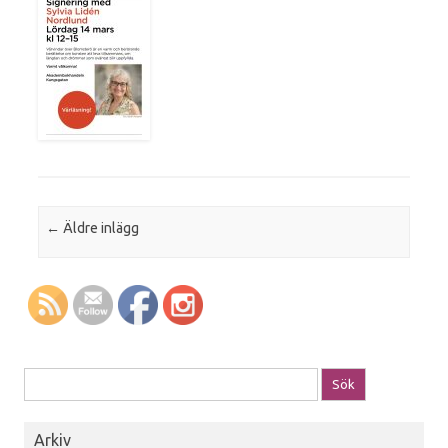
Post navigation
←
Äldre inlägg
Sök efter:
Arkiv