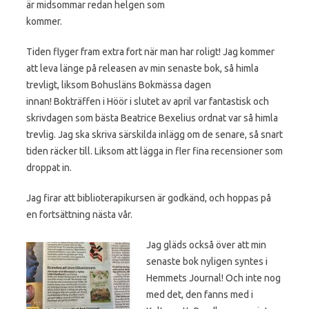
är midsommar redan helgen som
kommer.
Tiden flyger fram extra fort när man har roligt! Jag kommer
att leva länge på releasen av min senaste bok, så himla
trevligt, liksom Bohusläns Bokmässa dagen
innan! Bokträffen i Höör i slutet av april var fantastisk och
skrivdagen som bästa Beatrice Bexelius ordnat var så himla
trevlig. Jag ska skriva särskilda inlägg om de senare, så snart
tiden räcker till. Liksom att lägga in fler fina recensioner som
droppat in.
Jag firar att biblioterapikursen är godkänd, och hoppas på
en fortsättning nästa vår.
Jag gläds också över att min
senaste bok nyligen syntes i
Hemmets Journal! Och inte nog
med det, den fanns med i