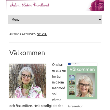
Skip to content
AUTHOR ARCHIVES:
SYLVIA
Välkommen
Önskar
er alla en
härlig
midsom
mar med
sol,
värme
och fina möten. Helt otroligt att det
Screenshot