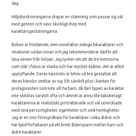
dag.
Miljöbeskrivningarna skapar en stämning som passar sig väl
med genren och vävs skickligt ihop med
karaktärsgestalningarna.
Boken är fristående, men innehåller många bikaraktärer och
relationer sedan innan och jag rekommenderar därför att
läsa serien från början. Jag tycker om att de tre kvinnorna
som står i fokus är starka och har mycket åsikter, det är alltid
upplyftande. Deras känsloliv är bitvis så bra gestaltat att
deras känslor smittar av sig. Ett särskilt plus i kanten för
protagonisten som inte vill ha barn, då den typen av karaktär
inte skildras särskilt ofta och ämnet är ännu lite tabubelagt.
Karaktärerna är realistiskt porträtterade och väl utvecklade
med sina personligheter, egenheter och små hemligheter.
Jag är en stor förespråkare för karaktärer i olika åldrar och
här bjöd författaren på ett brett ålderspann mellan barn och
äldre karaktärer.