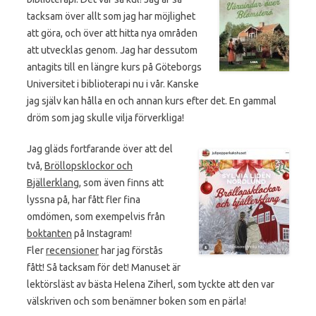
tacksam över allt som jag har möjlighet
att göra, och över att hitta nya områden
att utvecklas genom. Jag har dessutom
antagits till en längre kurs på Göteborgs
Universitet i biblioterapi nu i vår. Kanske
jag själv kan hålla en och annan kurs efter det. En gammal
dröm som jag skulle vilja förverkliga!
Jag gläds fortfarande över att del
två,
Bröllopsklockor och
Bjällerklang
, som även finns att
lyssna på, har fått fler fina
omdömen, som exempelvis från
boktanten
på Instagram!
Fler
recensioner
har jag förstås
fått! Så tacksam för det! Manuset är
lektörsläst av bästa Helena Ziherl, som tyckte att den var
välskriven och som benämner boken som en pärla!