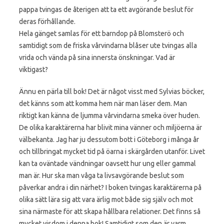
pappa tvingas de återigen att ta ett avgörande beslut för
deras förhållande.
Hela gänget samlas för ett barndop på Blomsterö och
samtidigt som de friska vårvindarna blåser ute tvingas alla
vrida och vända på sina innersta önskningar. Vad är
viktigast?
Ännu en pärla till bok! Det är något visst med Sylvias böcker,
det känns som att komma hem när man läser dem. Man
riktigt kan känna de ljumma vårvindarna smeka över huden.
De olika karaktärerna har blivit mina vänner och miljöerna är
välbekanta. Jag har ju dessutom bott i Göteborg i många år
och tillbringat mycket tid på öarna i skärgården utanför. Livet
kan ta oväntade vändningar oavsett hur ung eller gammal
man är. Hur ska man våga ta livsavgörande beslut som
påverkar andra i din närhet? I boken tvingas karaktärerna på
olika sätt lära sig att vara ärlig mot både sig själv och mot
sina närmaste för att skapa hållbara relationer. Det finns så
mycket visdom i denna bok! Samtidigt som den är varm,