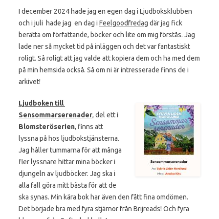
I december 2024 hade jag en egen dag i Ljudboksklubben
och i juli hade jag en dag i
Feelgoodfredag
där jag fick
berätta om författande, böcker och lite om mig förstås. Jag
lade ner så mycket tid på inläggen och det var fantastiskt
roligt. Så roligt att jag valde att kopiera dem och ha med dem
på min hemsida också. Så om ni är intresserade finns de i
arkivet!
Ljudboken till
Sensommarserenader
, del ett i
Blomsteröserien
, finns att
lyssna på hos ljudbokstjänsterna.
Jag håller tummarna för att många
fler lyssnare hittar mina böcker i
djungeln av ljudböcker. Jag ska i
alla fall göra mitt bästa för att de
ska synas. Min kära bok har även den fått fina omdömen.
Det började bra med fyra stjärnor från Brijreads! Och fyra