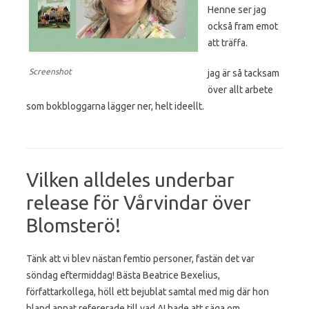
Henne ser jag
också fram emot
att träffa.
Screenshot
jag är så tacksam
över allt arbete
som bokbloggarna lägger ner, helt ideellt.
Vilken alldeles underbar
release för Vårvindar över
Blomsterö!
Tänk att vi blev nästan femtio personer, fastän det var
söndag eftermiddag! Bästa Beatrice Bexelius,
författarkollega, höll ett bejublat samtal med mig där hon
bland annat refererade till vad AI hade att säga om