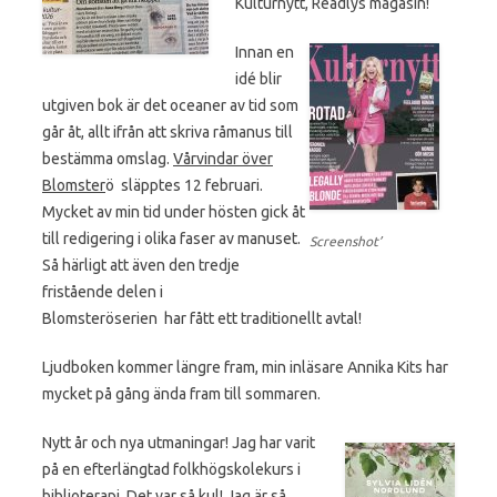
Kulturnytt, Readlys magasin!
Innan en
idé blir
utgiven bok är det oceaner av tid som
går åt, allt ifrån att skriva råmanus till
bestämma omslag.
Vårvindar över
Blomster
ö släpptes 12 februari.
Mycket av min tid under hösten gick åt
till redigering i olika faser av manuset.
Screenshot’
Så härligt att även den tredje
fristående delen i
Blomsteröserien har fått ett traditionellt avtal!
Ljudboken kommer längre fram, min inläsare Annika Kits har
mycket på gång ända fram till sommaren.
Nytt år och nya utmaningar! Jag har varit
på en efterlängtad folkhögskolekurs i
biblioterapi. Det var så kul! Jag är så