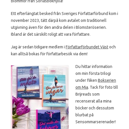
blommor från Sofiasbokhylla!
Ett efterlängtat besked från Sveriges Författarförbund kom i
november 2023, tätt därpå kom avtalet om traditionell
utgivning även för den andra delen i Blomsteröserien.
Ibland är det särskilt roligt att vara författare.
Jag är sedan tidigare medlem i
Författarförbundet Väst
och
kan alltså bokas för författarbesök via dem!
Du hittar information
om min första trilogi
under fliken
Bokserien
om Mia
. Tack för foto till
Brijreads som
recenserat alla mina
böcker och dessutom
blurbat på
Sensommarserenader!