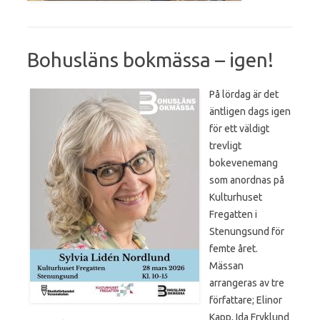
Bohusläns bokmässa – igen!
På lördag är det
äntligen dags igen
för ett väldigt
trevligt
bokevenemang
som anordnas på
Kulturhuset
Fregatten i
Stenungsund för
femte året.
Mässan
arrangeras av tre
författare; Elinor
Kapp, Ida Fryklund