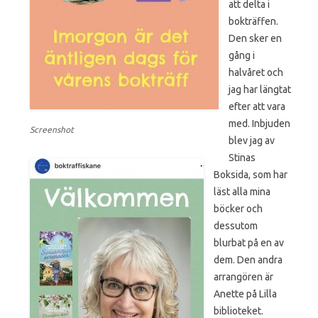
att delta i
bokträffen.
Den sker en
gång i
halvåret och
jag har längtat
efter att vara
med. Inbjuden
Screenshot
blev jag av
Stinas
Boksida, som har
läst alla mina
böcker och
dessutom
blurbat på en av
dem. Den andra
arrangören är
Anette på Lilla
biblioteket.