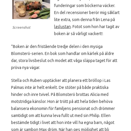
funderingar som böckerna väcker.
En del recensioner berör mig såklart
lite extra, som denna från Lena på
laslustan
. Fotot som hon har tagit av
Screenshot
boken är så vårligt vackert!:
”Boken är den fristående tredje delen i den mysiga
Blomsterö-serien. En bok som handlar om kärlek på äldre
dar, stora livsbeslut och modet att våga släppa taget för att
pröva nya vägar.
Stella och Ruben upptäcker att planera ett bröllop i Las
Palmas inte är helt enkelt. De stöter på både praktiska
hinder och inre tvivel. På Blomsterö brottas Alicia med
motstridiga känslor. Hon är trött på att hela tiden behöva
balansera ekonomin för familjens pensionat och drömmer
samtidigt om att kunna leva fullt ut med sin Philip. Ellen
bestämde tidigt i livet att hon inte vill ha egna barn, något
som är sambon Max dröm. När han ges möjlighet att bli