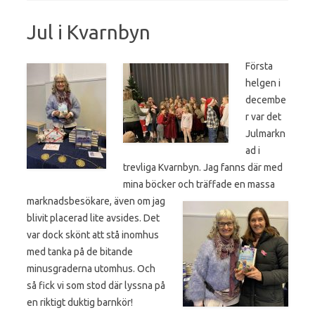
Jul i Kvarnbyn
Första
helgen i
decembe
r var det
Julmarkn
ad i
trevliga Kvarnbyn. Jag fanns där med
mina böcker och
träffade en massa
marknadsbesökare, även om jag
blivit placerad lite avsides. Det
var dock skönt att stå inomhus
med tanka på de bitande
minusgraderna utomhus. Och
så fick vi som stod där lyssna på
en riktigt duktig barnkör!