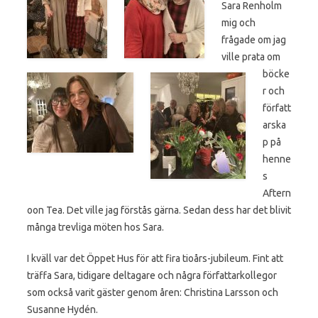
Sara Renholm
mig och
frågade om jag
ville prata om
böcke
r och
författ
arska
p på
henne
s
Aftern
oon Tea. Det ville jag förstås gärna. Sedan dess har det blivit
många trevliga möten hos Sara.
I kväll var det Öppet Hus för att fira tioårs-jubileum. Fint att
träffa Sara, tidigare deltagare och några författarkollegor
som också varit gäster genom åren: Christina Larsson och
Susanne Hydén.