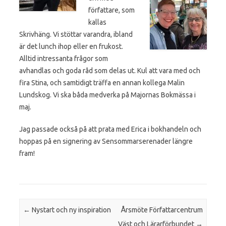
författare, som
kallas
Skrivhäng. Vi stöttar varandra, ibland
är det lunch ihop eller en frukost.
Alltid intressanta frågor som
avhandlas och goda råd som delas ut. Kul att vara med och
fira Stina, och samtidigt träffa en annan kollega Malin
Lundskog. Vi ska båda medverka på Majornas Bokmässa i
maj.
Jag passade också på att prata med Erica i bokhandeln och
hoppas på en signering av Sensommarserenader längre
fram!
Post navigation
←
Nystart och ny inspiration
Årsmöte Författarcentrum
Väst och Lärarförbundet
→