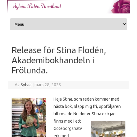
Skip to content
Release för Stina Flodén,
Akademibokhandeln i
Frölunda.
Av
Sylvia
|
mars 28, 2023
Heja Stina, som redan kommer med
nästa bok, Släpp mig fri, uppföljaren
till rosade Nu dör vi. Stina och
jag
finns med i ett
Göteborgsnätv
erk med