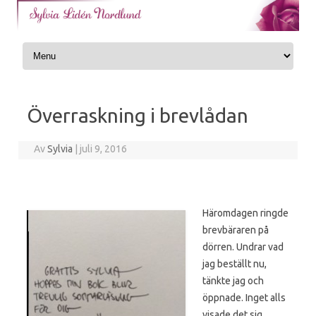
Skip to content
Överraskning i brevlådan
Av
Sylvia
|
juli 9, 2016
Häromdagen ringde
brevbäraren på
dörren. Undrar vad
jag beställt nu,
tänkte jag och
öppnade. Inget alls
visade det sig.