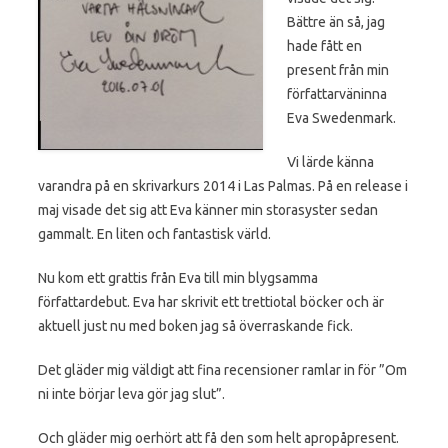
Bättre än så, jag
hade fått en
present från min
författarväninna
Eva Swedenmark.
Vi lärde känna
varandra på en skrivarkurs 2014 i Las Palmas. På en release i
maj visade det sig att Eva känner min storasyster sedan
gammalt. En liten och fantastisk värld.
Nu kom ett grattis från Eva till min blygsamma
författardebut. Eva har skrivit ett trettiotal böcker och är
aktuell just nu med boken jag så överraskande fick.
Det gläder mig väldigt att fina recensioner ramlar in för ”Om
ni inte börjar leva gör jag slut”.
Och gläder mig oerhört att få den som helt apropåpresent.