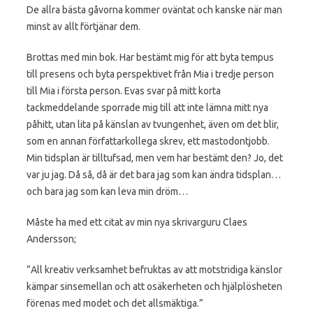
De allra bästa gåvorna kommer oväntat och kanske när man
minst av allt förtjänar dem.
Brottas med min bok. Har bestämt mig för att byta tempus
till presens och byta perspektivet från Mia i tredje person
till Mia i första person. Evas svar på mitt korta
tackmeddelande sporrade mig till att inte lämna mitt nya
påhitt, utan lita på känslan av tvungenhet, även om det blir,
som en annan författarkollega skrev, ett mastodontjobb.
Min tidsplan är tilltufsad, men vem har bestämt den? Jo, det
var ju jag. Då så, då är det bara jag som kan ändra tidsplan…
och bara jag som kan leva min dröm…
Måste ha med ett citat av min nya skrivarguru Claes
Andersson;
”All kreativ verksamhet befruktas av att motstridiga känslor
kämpar sinsemellan och att osäkerheten och hjälplösheten
förenas med modet och det allsmäktiga.”