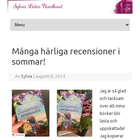
Skip to content
Många härliga recensioner i
sommar!
Av
Sylvia
|
augusti 8, 2024
Jag är så glad
och tacksam
över att mina
böcker blir
lästa och
uppskattade!
Jag kopierar