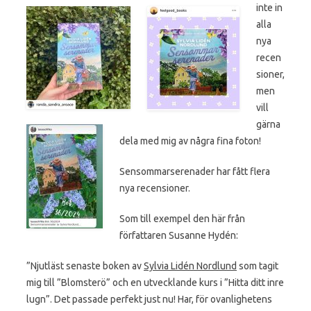
inte in
alla
nya
recen
sioner,
men
vill
gärna
dela med mig av några fina foton!
Sensommarserenader har fått flera
nya recensioner.
Som till exempel den här från
författaren Susanne Hydén:
”Njutläst senaste boken av
Sylvia Lidén Nordlund
som tagit
mig till ”Blomsterö” och en utvecklande kurs i ”Hitta ditt inre
lugn”. Det passade perfekt just nu! Har, för ovanlighetens