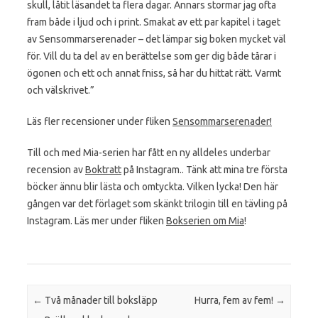
skull, låtit läsandet ta flera dagar. Annars stormar jag ofta
fram både i ljud och i print. Smakat av ett par kapitel i taget
av Sensommarserenader – det lämpar sig boken mycket väl
för. Vill du ta del av en berättelse som ger dig både tårar i
ögonen och ett och annat fniss, så har du hittat rätt. Varmt
och välskrivet.”
Läs fler recensioner under fliken
Sensommarserenader!
Till och med Mia-serien har fått en ny alldeles underbar
recension av
Boktratt
på Instagram.. Tänk att mina tre första
böcker ännu blir lästa och omtyckta. Vilken lycka! Den här
gången var det förlaget som skänkt trilogin till en tävling på
Instagram. Läs mer under fliken
Bokserien om Mia
!
Post navigation
←
Två månader till boksläpp
Hurra, fem av fem!
→