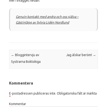
mer i inlägget nedan:
Genuin kontakt med andra och oss själva –
Gästinlägg av Sylvia Lidén Nordlund
Post navigation
←
Bloggintervju av
Jag älskar beröm!
→
Systrarna Boktokiga
Kommentera
E-postadressen publiceras inte.
Obligatoriska fält är märkta
*
Kommentar