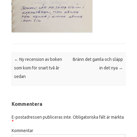
Post navigation
←
Ny recension av boken
Bränn det gamla och släpp
som kom för snart två år
in det nya
→
sedan
Kommentera
E-postadressen publiceras inte.
Obligatoriska fält är märkta
*
Kommentar