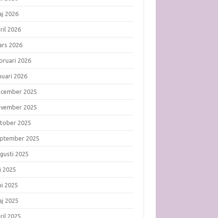
j 2026
ril 2026
rs 2026
bruari 2026
nuari 2026
ecember 2025
ovember 2025
tober 2025
ptember 2025
gusti 2025
li 2025
ni 2025
j 2025
ril 2025