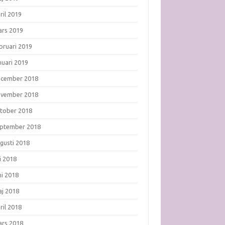
ril 2019
rs 2019
bruari 2019
nuari 2019
ecember 2018
ovember 2018
tober 2018
ptember 2018
gusti 2018
li 2018
ni 2018
j 2018
ril 2018
rs 2018