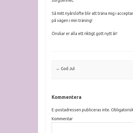
sorgsenhet.
Så mitt nyårslöfte blir att träna mig i accepta
på vägen i min träning!
Önskar er alla ett riktigt gott nytt år!
Post navigation
←
God Jul
Kommentera
E-postadressen publiceras inte.
Obligatorisk
Kommentar