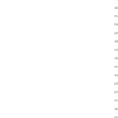
ap
ma
fe
ja
d
n
ok
se
au
ju
ju
ma
ap
ma