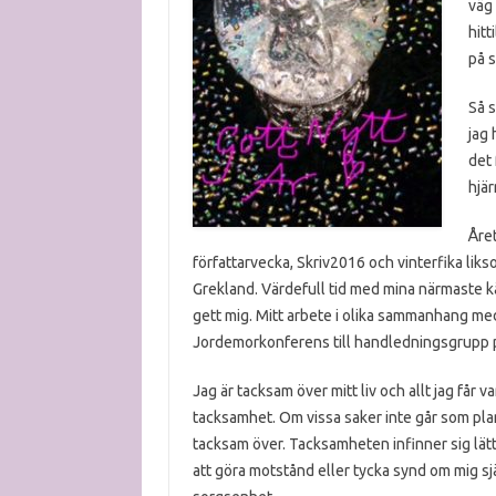
väg 
hitt
på s
Så s
jag 
det 
hjär
Året
författarvecka, Skriv2016 och vinterfika li
Grekland. Värdefull tid med mina närmaste kä
gett mig. Mitt arbete i olika sammanhang med 
Jordemorkonferens till handledningsgrupp 
Jag är tacksam över mitt liv och allt jag får v
tacksamhet. Om vissa saker inte går som planera
tacksam över. Tacksamheten infinner sig lättar
att göra motstånd eller tycka synd om mig sjä