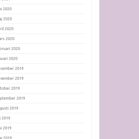
ni 2020
j 2020
ril 2020
rs 2020
bruari 2020
nuari 2020
ecember 2019
ovember 2019
tober 2019
ptember 2019
gusti 2019
li 2019
ni 2019
j 2019