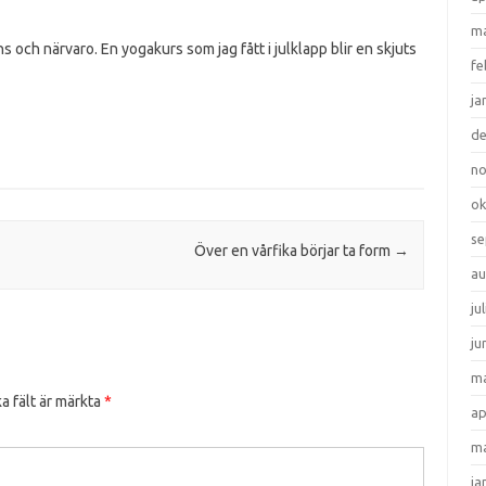
ma
ns och närvaro. En yogakurs som jag fått i julklapp blir en skjuts
fe
ja
d
n
ok
se
Över en vårfika börjar ta form
→
au
ju
ju
ma
a fält är märkta
*
ap
ma
ja