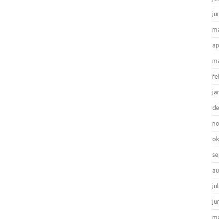
ju
ma
ap
ma
fe
ja
d
n
ok
se
au
ju
ju
ma