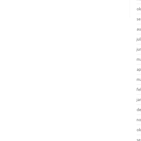
ok
se
au
ju
ju
ma
ap
ma
fe
ja
d
n
ok
se