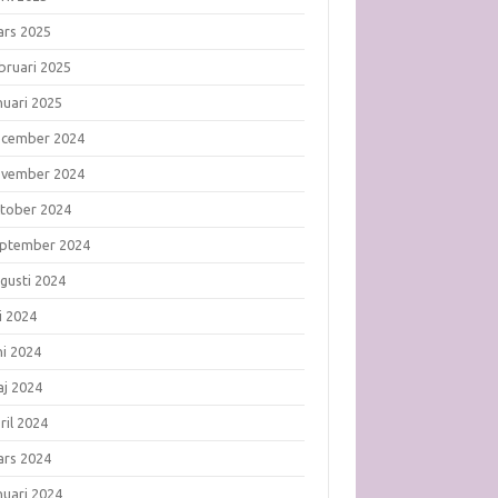
rs 2025
bruari 2025
nuari 2025
ecember 2024
ovember 2024
tober 2024
ptember 2024
gusti 2024
li 2024
ni 2024
j 2024
ril 2024
rs 2024
nuari 2024