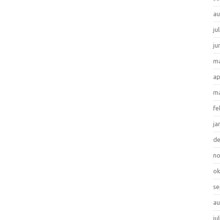
au
ju
ju
ma
ap
ma
fe
ja
d
n
ok
se
au
ju