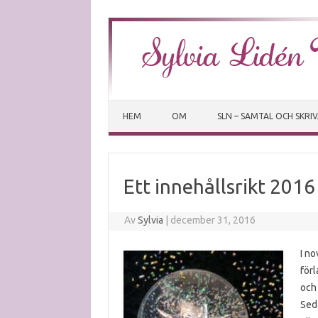
HEM
OM
SLN – SAMTAL OCH SKRI
Ett innehållsrikt 2016 
Av
Sylvia
|
december 31, 2016
I no
förl
och 
Seda