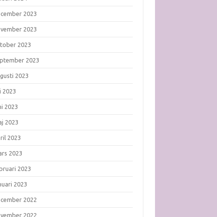
ecember 2023
ovember 2023
tober 2023
ptember 2023
gusti 2023
li 2023
ni 2023
j 2023
ril 2023
rs 2023
bruari 2023
nuari 2023
ecember 2022
ovember 2022