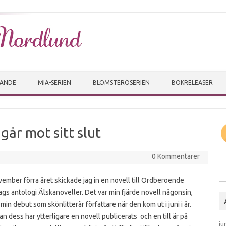
Skip to content
VANDE
MIA-SERIEN
BLOMSTERÖSERIEN
BOKRELEASER
går mot sitt slut
0 Kommentarer
Sö
vember förra året skickade jag in en novell till Ordberoende
ags antologi Älskanoveller. Det var min fjärde novell någonsin,
min debut som skönlitterär författare när den kom ut i juni i år.
n dess har ytterligare en novell publicerats och en till är på
ju