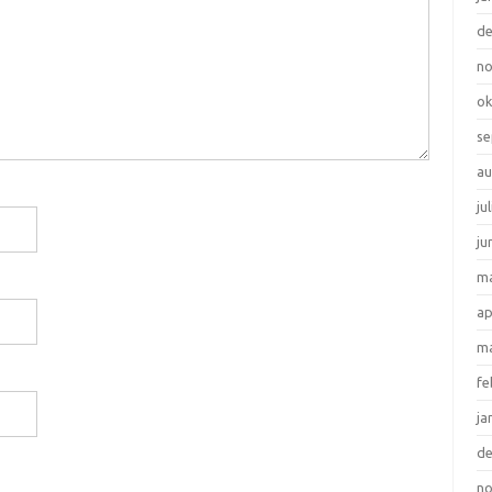
d
n
ok
se
au
ju
ju
ma
ap
ma
fe
ja
d
n