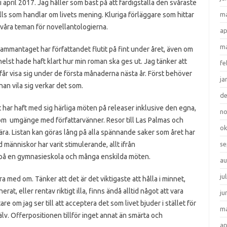
i april 2017. Jag håller som bäst på att färdigställa den svåraste
ills som handlar om livets mening. Kluriga förläggare som hittar
ma
våra teman för novellantologierna.
ap
ma
ammantaget har författandet flutit på fint under året, även om
helst hade haft klart hur min roman ska ges ut. Jag tänker att
fe
får visa sig under de första månaderna nästa år. Först behöver
ja
nan vila sig verkar det som.
d
 har haft med sig härliga möten på releaser inklusive den egna,
n
ksom umgänge med författarvänner. Resor till Las Palmas och
ok
ra. Listan kan göras lång på alla spännande saker som året har
människor har varit stimulerande, allt ifrån
se
på en gymnasieskola och många enskilda möten.
au
ju
ara med om. Tänker att det är det viktigaste att hålla i minnet,
t, eller rentav riktigt illa, finns ändå alltid något att vara
ju
e om jag ser till att acceptera det som livet bjuder i stället för
ma
lv. Offerpositionen tillför inget annat än smärta och
ap