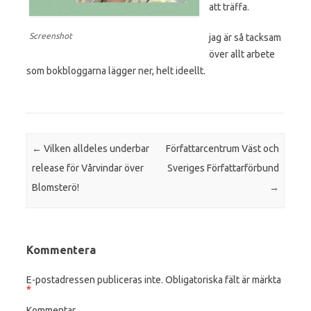
att träffa.
Screenshot
jag är så tacksam
över allt arbete
som bokbloggarna lägger ner, helt ideellt.
Post navigation
←
Vilken alldeles underbar
Författarcentrum Väst och
release för Vårvindar över
Sveriges Författarförbund
Blomsterö!
→
Kommentera
E-postadressen publiceras inte.
Obligatoriska fält är märkta
*
Kommentar