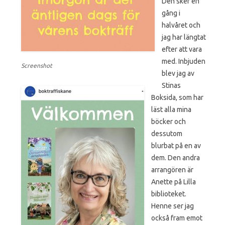
Den sker en
gång i
halvåret och
jag har längtat
efter att vara
med. Inbjuden
Screenshot
blev jag av
Stinas
Boksida, som har
läst alla mina
böcker och
dessutom
blurbat på en av
dem. Den andra
arrangören är
Anette på Lilla
biblioteket.
Henne ser jag
också fram emot