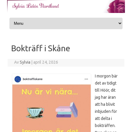
Skip to content
Bokträff i Skåne
Av
Sylvia
|
april 24, 2026
I morgon bär
det av tidigt
till Höör, dit
jag har äran
att ha blivit
inbjuden för
att delta i
bokträffen.