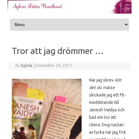
Skip to content
Tror att jag drömmer …
Av
Sylvia
|
november 26, 2017
När jag skrev
Allt
det du måste
skickade jag ett Fb-
meddelande till
Janesh Vaidya och
bad om lov att
citera. Dog nästan
av lycka när jag fick