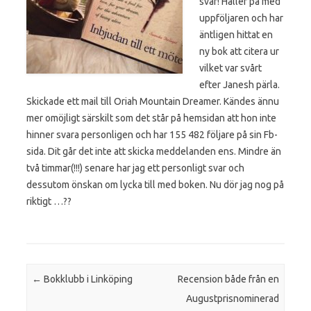
svar! Håller på med
uppföljaren och har
äntligen hittat en
ny bok att citera ur
vilket var svårt
efter Janesh pärla.
Skickade ett mail till Oriah Mountain Dreamer. Kändes ännu
mer omöjligt särskilt som det står på hemsidan att hon inte
hinner svara personligen och har 155 482 följare på sin Fb-
sida. Dit går det inte att skicka meddelanden ens. Mindre än
två timmar(!!!) senare har jag ett personligt svar och
dessutom önskan om lycka till med boken. Nu dör jag nog på
riktigt …
?
?
Post navigation
←
Bokklubb i Linköping
Recension både från en
Augustprisnominerad