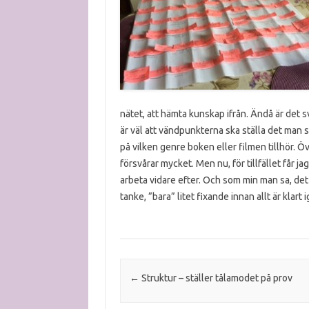
nätet, att hämta kunskap ifrån. Ändå är det svå
är väl att vändpunkterna ska ställa det man s
på vilken genre boken eller filmen tillhör. Ö
försvårar mycket. Men nu, för tillfället får ja
arbeta vidare efter. Och som min man sa, det m
tanke, ”bara” litet fixande innan allt är klart 
Post navigation
←
Struktur – ställer tålamodet på prov