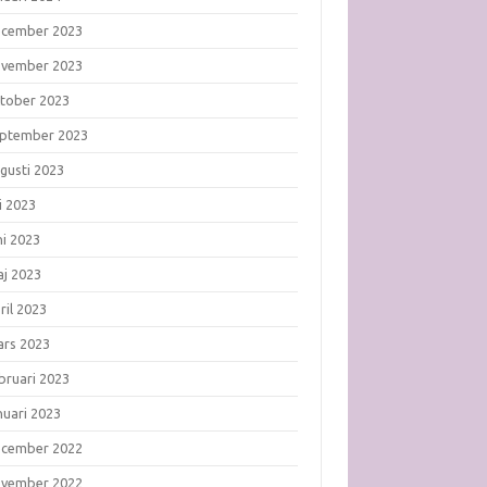
ecember 2023
ovember 2023
tober 2023
ptember 2023
gusti 2023
li 2023
ni 2023
j 2023
ril 2023
rs 2023
bruari 2023
nuari 2023
ecember 2022
ovember 2022