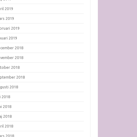
ril 2019
rs 2019
bruari 2019
nuari 2019
ecember 2018
ovember 2018
tober 2018
ptember 2018
gusti 2018
li 2018
ni 2018
j 2018
ril 2018
rs 2018