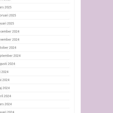
rs 2025
bruari 2025
nuari 2025
ecember 2024
ovember 2024
tober 2024
ptember 2024
gusti 2024
li 2024
ni 2024
j 2024
ril 2024
rs 2024
nuari 2024