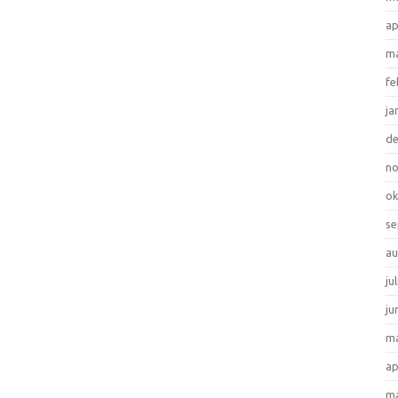
ap
ma
fe
ja
d
n
ok
se
au
ju
ju
ma
ap
ma