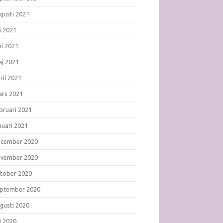
gusti 2021
li 2021
ni 2021
j 2021
ril 2021
rs 2021
bruari 2021
nuari 2021
ecember 2020
ovember 2020
tober 2020
ptember 2020
gusti 2020
li 2020