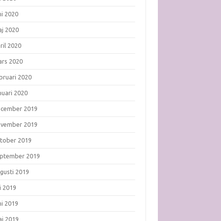
ni 2020
j 2020
ril 2020
rs 2020
bruari 2020
nuari 2020
ecember 2019
ovember 2019
tober 2019
ptember 2019
gusti 2019
li 2019
ni 2019
j 2019