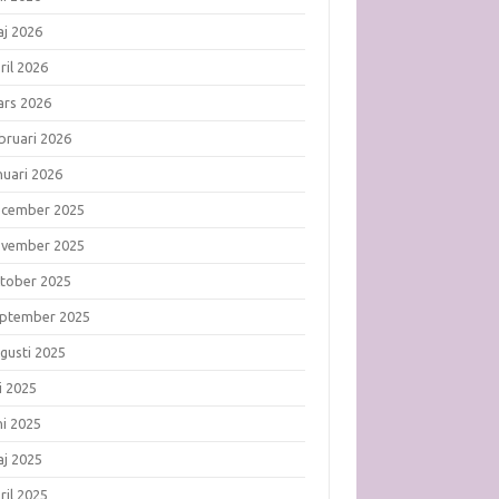
j 2026
ril 2026
rs 2026
bruari 2026
nuari 2026
ecember 2025
ovember 2025
tober 2025
ptember 2025
gusti 2025
li 2025
ni 2025
j 2025
ril 2025