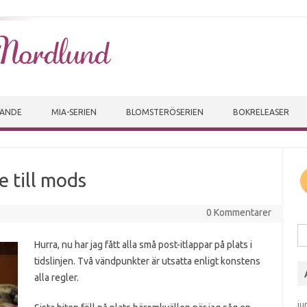
Skip to content
VANDE
MIA-SERIEN
BLOMSTERÖSERIEN
BOKRELEASER
e till mods
0 Kommentarer
Sö
Hurra, nu har jag fått alla små post-itlappar på plats i
tidslinjen. Två vändpunkter är utsatta enligt konstens
alla regler.
ju