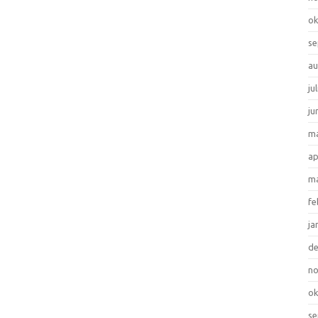
ok
se
au
ju
ju
ma
ap
ma
fe
ja
d
n
ok
se