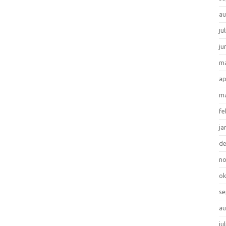
au
ju
ju
ma
ap
ma
fe
ja
d
n
ok
se
au
ju