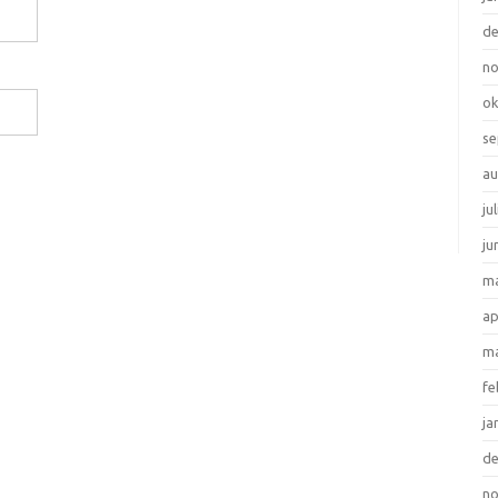
d
n
ok
se
au
ju
ju
ma
ap
ma
fe
ja
d
n