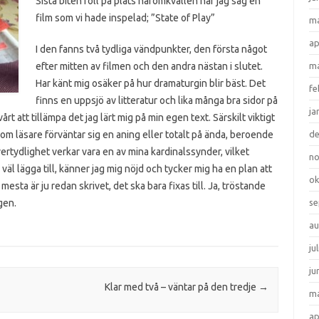
Sista biten föll på plats häromkvällen när jag såg en
film som vi hade inspelad; ”State of Play”
ma
ap
I den fanns två tydliga vändpunkter, den första något
efter mitten av filmen och den andra nästan i slutet.
ma
Har känt mig osäker på hur dramaturgin blir bäst. Det
fe
finns en uppsjö av litteratur och lika många bra sidor på
ja
rt att tillämpa det jag lärt mig på min egen text. Särskilt viktigt
om läsare förväntar sig en aning eller totalt på ända, beroende
d
vertydlighet verkar vara en av mina kardinalssynder, vilket
n
g väl lägga till, känner jag mig nöjd och tycker mig ha en plan att
ok
esta är ju redan skrivet, det ska bara fixas till. Ja, tröstande
igen.
se
au
ju
ju
Klar med två – väntar på den tredje
→
ma
ap