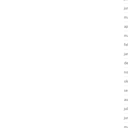
ju
ma
ap
ma
fe
ja
d
n
ok
se
au
ju
ju
ma