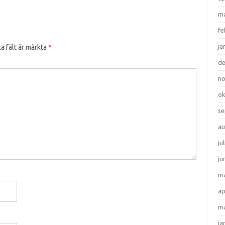
ma
fe
ja
a fält är märkta
*
d
n
ok
se
au
ju
ju
ma
ap
ma
ja