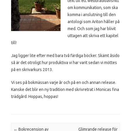
text till ett webbradioavsnitt
om kommunikation, som ska
komma i anslutning till den
antologi som Ariton håller på
med. Och som jag har blivit
uttagen att skriva ett kapitel
till!
Jag ligger lite efter med bara två färdiga böcker. Skämt åsido
så är det otroligt hur produktiva vi har varit sedan vi möttes
på en skrivarkurs 2013.
Vi ses på bokmässan varje år och på en och annan release.
Kanske det blir en ny tradition med skrivretrat i Monicas fina
trädgård. Hoppas, hoppas!
Post navigation
←
Bokrecension av
Glimrande release för