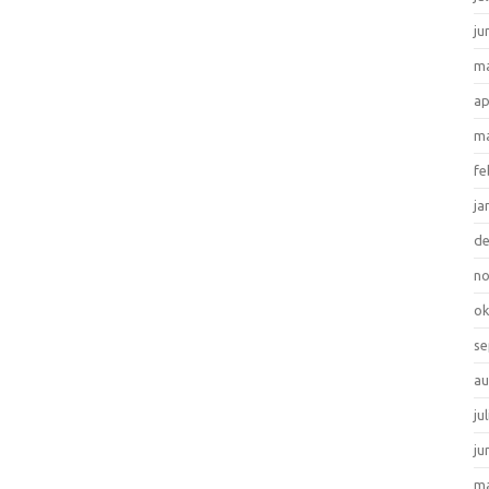
ju
ma
ap
ma
fe
ja
d
n
ok
se
au
ju
ju
ma