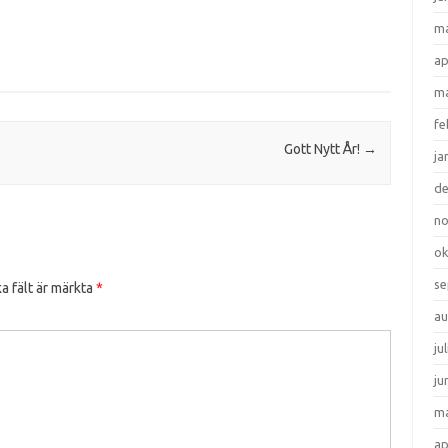
ma
ap
ma
fe
Gott Nytt År!
→
ja
d
n
ok
se
a fält är märkta
*
au
ju
ju
ma
ap