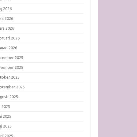
j 2026
ril 2026
rs 2026
bruari 2026
nuari 2026
ecember 2025
ovember 2025
tober 2025
ptember 2025
gusti 2025
li 2025
ni 2025
j 2025
ril 2025