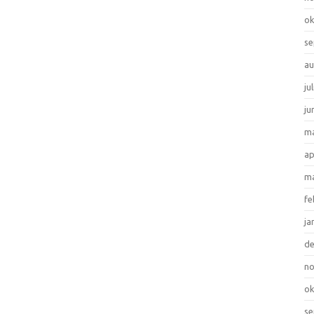
ok
se
au
ju
ju
ma
ap
ma
fe
ja
d
n
ok
se