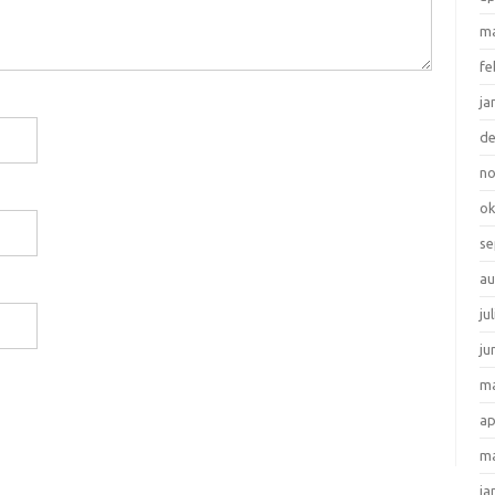
ma
fe
ja
d
n
ok
se
au
ju
ju
ma
ap
ma
ja