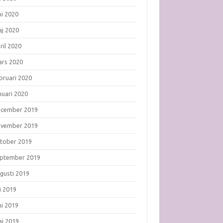
ni 2020
j 2020
ril 2020
rs 2020
bruari 2020
nuari 2020
ecember 2019
ovember 2019
tober 2019
ptember 2019
gusti 2019
li 2019
ni 2019
j 2019