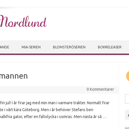
Skip to content
VANDE
MIA-SERIEN
BLOMSTERÖSERIEN
BOKRELEASER
a mannen
0 Kommentarer
Sö
in jul! I år firar jag med min man i varmare trakter. Normalt firar
e i vårt kära Göteborg. Men i år behöver Stefans ben
halkfria gator, efter en fallolycka i somras. Men nästa år så …
ju