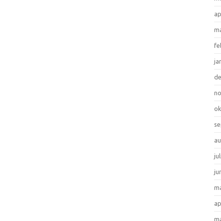
ap
ma
fe
ja
d
n
ok
se
au
ju
ju
ma
ap
ma