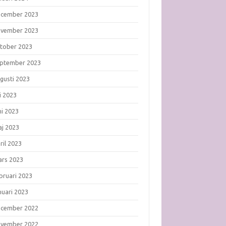
ecember 2023
ovember 2023
tober 2023
ptember 2023
gusti 2023
li 2023
ni 2023
j 2023
ril 2023
rs 2023
bruari 2023
nuari 2023
ecember 2022
ovember 2022