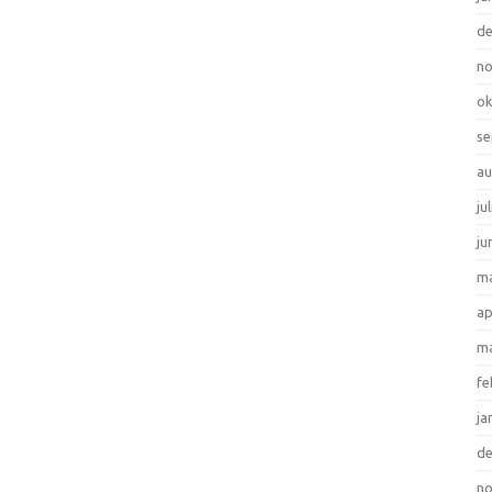
d
n
ok
se
au
ju
ju
ma
ap
ma
fe
ja
d
n