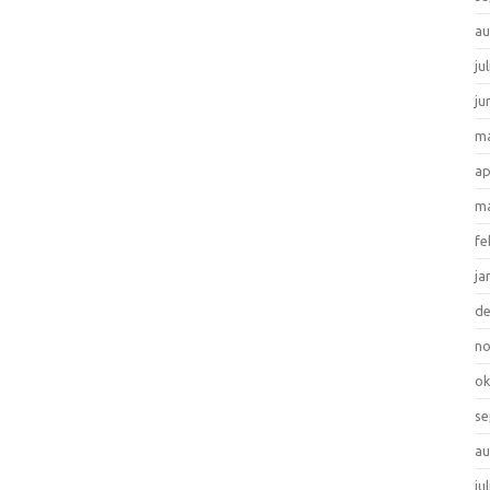
au
ju
ju
ma
ap
ma
fe
ja
d
n
ok
se
au
ju