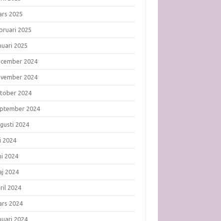
rs 2025
bruari 2025
nuari 2025
ecember 2024
ovember 2024
tober 2024
ptember 2024
gusti 2024
li 2024
ni 2024
j 2024
ril 2024
rs 2024
nuari 2024