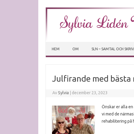
HEM
OM
SLN – SAMTAL OCH SKRI
Julfirande med bäst
Av
Sylvia
|
december 23, 2023
Önskar er alla en f
vi med de närmast
rehabilitering på 