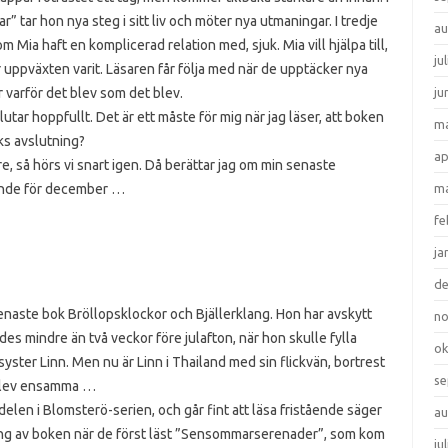
 tar hon nya steg i sitt liv och möter nya utmaningar. I tredje
au
Mia haft en komplicerad relation med, sjuk. Mia vill hjälpa till,
ju
 uppväxten varit. Läsaren får följa med när de upptäcker nya
 varför det blev som det blev.
ju
utar hoppfullt. Det är ett måste för mig när jag läser, att boken
ma
ks avslutning?
ap
e, så hörs vi snart igen. Då berättar jag om min senaste
sande för december …
ma
fe
ja
d
senaste bok Bröllopsklockor och Bjällerklang. Hon har avskytt
n
es mindre än två veckor före julafton, när hon skulle fylla
ok
syster Linn. Men nu är Linn i Thailand med sin flickvän, bortrest
se
 blev ensamma …
delen i Blomsterö-serien, och går fint att läsa fristående säger
au
ning av boken när de först läst ”Sensommarserenader”, som kom
ju