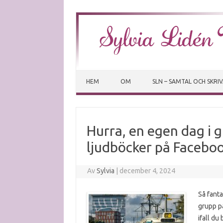
HEM
OM
SLN – SAMTAL OCH SKRI
Hurra, en egen dag i 
ljudböcker på Facebo
Av
Sylvia
|
december 4, 2024
Så fanta
grupp p
ifall du