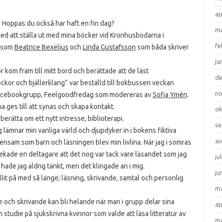
ap
! Hoppas du också har haft en fin dag?
ma
med att ställa ut med mina böcker vid Kronhusbodarna i
fe
r som
Beatrice Bexelius
och
Linda Gustafsson
som båda skriver
ja
r kom fram till mitt bord och berättade att de läst
d
or och bjällerklang” var beställd till bokbussen veckan
n
g Facebookgrupp, Feelgoodfredag som modereras av
Sofia Ymén
.
a ges till att synas och skapa kontakt.
ok
berätta om ett nytt intresse, biblioterapi.
se
g lämnar min vanliga värld och djupdyker in i bokens fiktiva
au
g ensam som barn och läsningen blev min livlina. När jag i somras
ekade en deltagare att det nog var tack vare läsandet som jag
ju
hade jag aldrig tänkt, men det klingade an i mig.
ju
llit på med så länge; läsning, skrivande, samtal och personlig
ma
e och skrivande kan bli helande när man i grupp delar sina
ap
n studie på sjukskrivna kvinnor som valde att läsa litteratur av
ma