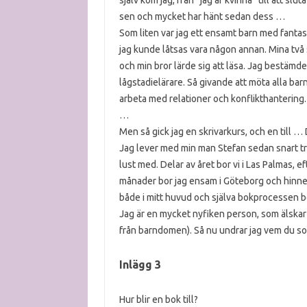
själv kom jag, från ”jag är kvinna” till att sl
sen och mycket har hänt sedan dess …
Som liten var jag ett ensamt barn med fantasivä
jag kunde låtsas vara någon annan. Mina två
och min bror lärde sig att läsa. Jag bestämde
lågstadielärare. Så givande att möta alla ba
arbeta med relationer och konflikthantering. 
…
Men så gick jag en skrivarkurs, och en till 
Jag lever med min man Stefan sedan snart tre
lust med. Delar av året bor vi i Las Palmas, 
månader bor jag ensam i Göteborg och hinner 
både i mitt huvud och själva bokprocessen be
Jag är en mycket nyfiken person, som älskar 
från barndomen). Så nu undrar jag vem du so
Inlägg 3
Hur blir en bok till?