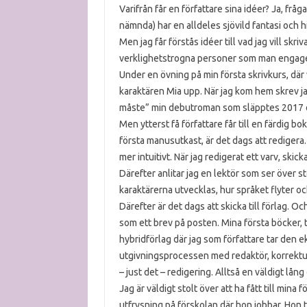
Varifrån får en författare sina idéer? Ja, frå
nämnda) har en alldeles sjövild fantasi och hi
Men jag får förstås idéer till vad jag vill sk
verklighetstrogna personer som man engager
Under en övning på min första skrivkurs, där v
karaktären Mia upp. När jag kom hem skrev jag
måste” min debutroman som släpptes 2017 
Men ytterst få författare får till en färdig bo
första manusutkast, är det dags att redigera. 
mer intuitivt. När jag redigerat ett varv, skick
Därefter anlitar jag en lektör som ser över sto
karaktärerna utvecklas, hur språket flyter o
Därefter är det dags att skicka till förlag. O
som ett brev på posten. Mina första böcker, t
hybridförlag där jag som författare tar den
utgivningsprocessen med redaktör, korrektur,
– just det – redigering. Alltså en väldigt l
Jag är väldigt stolt över att ha fått till mina 
utfrysning på förskolan där hon jobbar. Hon t