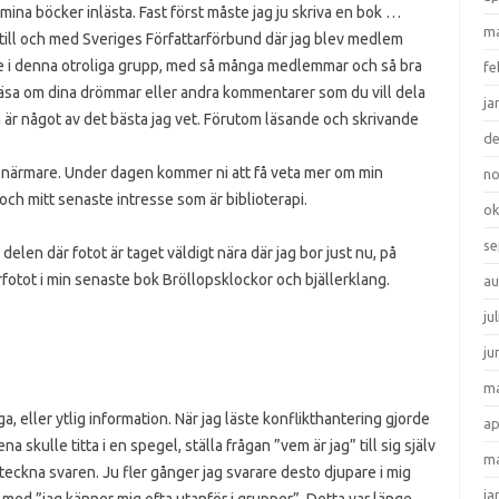
d mina böcker inlästa. Fast först måste jag ju skriva en bok …
ma
er till och med Sveriges Författarförbund där jag blev medlem
are i denna otroliga grupp, med så många medlemmar och så bra
fe
 läsa om dina drömmar eller andra kommentarer som du vill dela
ja
är något av det bästa jag vet. Förutom läsande och skrivande
d
g närmare. Under dagen kommer ni att få veta mer om min
n
och mitt senaste intresse som är biblioterapi.
ok
se
elen där fotot är taget väldigt nära där jag bor just nu, på
rfotot i min senaste bok Bröllopsklockor och bjällerklang.
au
ju
ju
ma
a, eller ytlig information. När jag läste konflikthantering gjorde
ap
na skulle titta i en spegel, ställa frågan ”vem är jag” till sig själv
ma
eckna svaren. Ju fler gånger jag svarare desto djupare i mig
ja