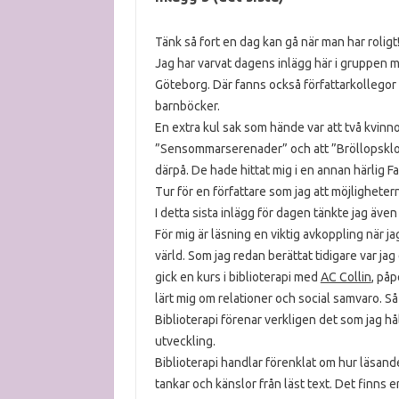
Tänk så fort en dag kan gå när man har roligt
Jag har varvat dagens inlägg här i gruppen 
Göteborg. Där fanns också författarkollego
barnböcker.
En extra kul sak som hände var att två kvinno
”Sensommarserenader” och att ”Bröllopsklock
därpå. De hade hittat mig i en annan härli
Tur för en författare som jag att möjlighetern
I detta sista inlägg för dagen tänkte jag även 
För mig är läsning en viktig avkoppling när ja
värld. Som jag redan berättat tidigare var ja
gick en kurs i biblioterapi med
AC Collin
, påp
lärt mig om relationer och social samvaro. Så 
Biblioterapi förenar verkligen det som jag hå
utveckling.
Biblioterapi handlar förenklat om hur läsand
tankar och känslor från läst text. Det finns e