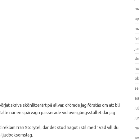
ma
ap
ma
fe
ja
d
n
ok
se
au
örjat skriva skönlitterärt på allvar, drömde jag förstås om att bli
ju
tillfälle när en spårvagn passerade vid övergångsstället där jag
ju
eklam från Storytel, där det stod något i stil med ”Vad vill du
ma
sa ljudboksomslag.
ap