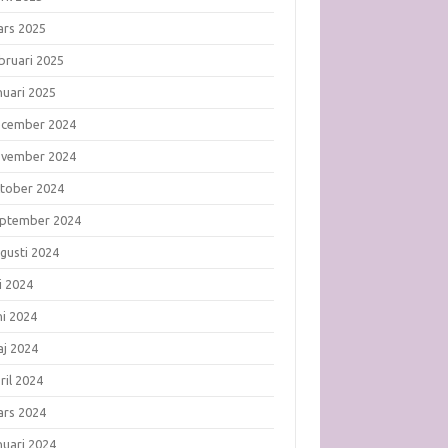
rs 2025
bruari 2025
nuari 2025
ecember 2024
ovember 2024
tober 2024
ptember 2024
gusti 2024
li 2024
ni 2024
j 2024
ril 2024
rs 2024
nuari 2024