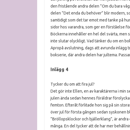
den fristående andra delen ”Om du bara vågar”
delen ”Det enda du behöver” blir modern, som 
samtidigt som det tar emot med tanke på hur
sidor hos varandra, som ger en förståelse för
Böckerna innehåller en hel del svärta, men sl
inte slutar olyckligt. Vad tänker du om en bo
Apropå avslutning, dags att avrunda inlägg tr
bokserie, där andra delen har jultema. Pas
Inlägg 4
Tycker du om att fira jul?
Det gör inte Ellen, en av karaktärerna i min 
julen ända sedan hennes föräldrar förolyckad
femton. Efteråt förlitade hon sig på sin stora
över jul för första gången sedan syskonen
”Bröllopsklockor och bjällerklang”, är andra 
många. En del tycker att de har mer behåll