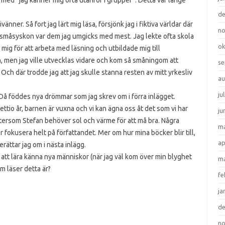
uta med ”jag känner mig ofta utanför i grupper”. Detta var länge
d
nner. Så fort jag lärt mig läsa, försjönk jag i fiktiva världar där
n
 småsyskon var dem jag umgicks med mest. Jag lekte ofta skola
ok
 mig för att arbeta med läsning och utbildade mig till
rn, men jag ville utvecklas vidare och kom så småningom att
se
Och där trodde jag att jag skulle stanna resten av mitt yrkesliv
au
ju
… Då föddes nya drömmar som jag skrev om i förra inlägget.
ttio år, barnen är vuxna och vi kan ägna oss åt det som vi har
ju
eftersom Stefan behöver sol och värme för att må bra. Några
ma
fokusera helt på författandet. Mer om hur mina böcker blir till,
ap
rättar jag om i nästa inlägg.
att lära känna nya människor (när jag väl kom över min blyghet
ma
m läser detta är?
fe
ja
d
n