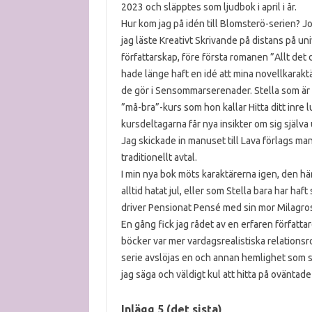
2023 och släpptes som ljudbok i april i år.
Hur kom jag på idén till Blomsterö-serien? Jo,
jag läste Kreativt Skrivande på distans på univ
författarskap, före första romanen ”Allt det 
hade länge haft en idé att mina novellkaraktä
de gör i Sensommarserenader. Stella som är te
”må-bra”-kurs som hon kallar Hitta ditt inre 
kursdeltagarna får nya insikter om sig själv
Jag skickade in manuset till Lava förlags ma
traditionellt avtal.
I min nya bok möts karaktärerna igen, den hä
alltid hatat jul, eller som Stella bara har h
driver Pensionat Pensé med sin mor Milagros, 
En gång fick jag rådet av en erfaren författa
böcker var mer vardagsrealistiska relationsr
serie avslöjas en och annan hemlighet som stäl
jag säga och väldigt kul att hitta på oväntad
Inlägg 5 (det sista)