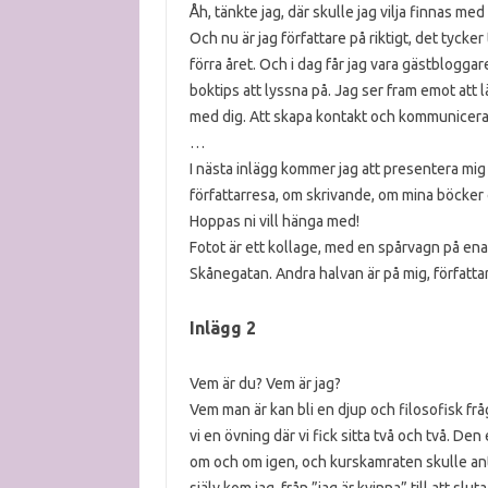
Åh, tänkte jag, där skulle jag vilja finnas me
Och nu är jag författare på riktigt, det tyck
förra året. Och i dag får jag vara gästblogg
boktips att lyssna på. Jag ser fram emot att
med dig. Att skapa kontakt och kommunicera 
…
I nästa inlägg kommer jag att presentera mi
författarresa, om skrivande, om mina böcker 
Hoppas ni vill hänga med!
Fotot är ett kollage, med en spårvagn på ena d
Skånegatan. Andra halvan är på mig, författa
Inlägg 2
Vem är du? Vem är jag?
Vem man är kan bli en djup och filosofisk fråg
vi en övning där vi fick sitta två och två. Den e
om och om igen, och kurskamraten skulle ant