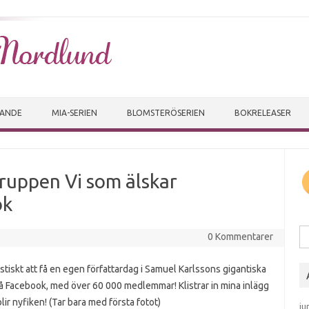
Skip to content
VANDE
MIA-SERIEN
BLOMSTERÖSERIEN
BOKRELEASER
gruppen Vi som älskar
ok
Sö
0 Kommentarer
stiskt att få en egen författardag i Samuel Karlssons gigantiska
å Facebook, med över 60 000 medlemmar! Klistrar in mina inlägg
 blir nyfiken! (Tar bara med första fotot)
ju