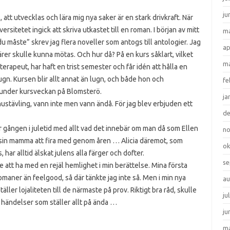
ju
 att utvecklas och lära mig nya saker är en stark drivkraft. När
ersitetet ingick att skriva utkastet till en roman. I början av mitt
ma
du måste” skrev jag flera noveller som antogs till antologier. Jag
ap
rer skulle kunna mötas. Och hur då? På en kurs såklart, vilket
ma
rapeut, har haft en trist semester och får idén att hålla en
lugn. Kursen blir allt annat än lugn, och både hon och
fe
a under kursveckan på Blomsterö.
ja
nustävling, vann inte men vann ändå. För jag blev erbjuden ett
d
r gången i juletid med allt vad det innebär om man då som Ellen
n
aft sin mamma att fira med genom åren … Alicia däremot, som
ok
har alltid älskat julens alla färger och dofter.
se
re att ha med en rejäl hemlighet i min berättelse. Mina första
omaner än feelgood, så där tänkte jag inte så. Men i min nya
au
ler lojaliteten till de närmaste på prov. Riktigt bra råd, skulle
ju
e händelser som ställer allt på ända …
ju
ma