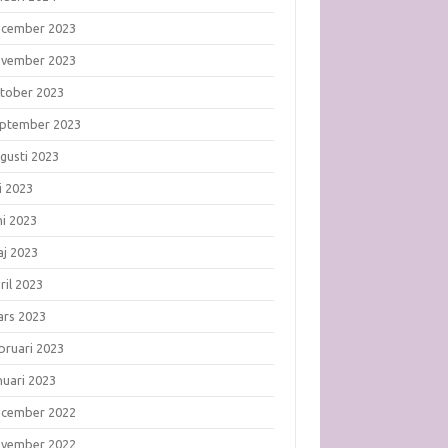
ecember 2023
ovember 2023
tober 2023
ptember 2023
gusti 2023
li 2023
ni 2023
j 2023
ril 2023
rs 2023
bruari 2023
nuari 2023
ecember 2022
ovember 2022