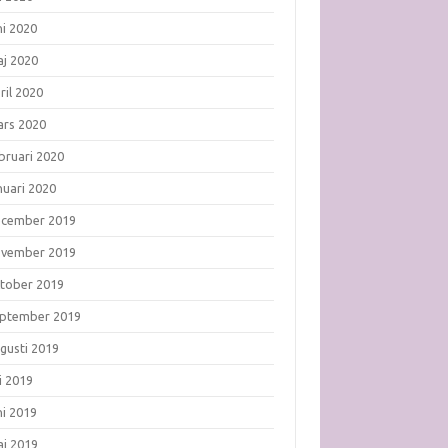
ni 2020
j 2020
ril 2020
rs 2020
bruari 2020
nuari 2020
ecember 2019
ovember 2019
tober 2019
ptember 2019
gusti 2019
li 2019
ni 2019
j 2019