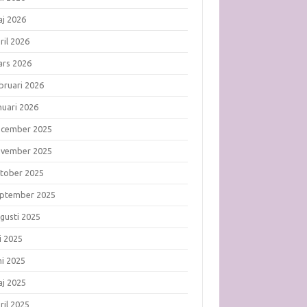
j 2026
ril 2026
rs 2026
bruari 2026
nuari 2026
ecember 2025
ovember 2025
tober 2025
ptember 2025
gusti 2025
li 2025
ni 2025
j 2025
ril 2025