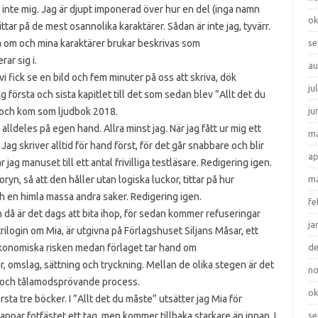
ga inte mig. Jag är djupt imponerad över hur en del (inga namn
ok
ttar på de mest osannolika karaktärer. Sådan är inte jag, tyvärr.
riva om och mina karaktärer brukar beskrivas som
se
ar sig i.
au
i fick se en bild och fem minuter på oss att skriva, dök
ju
 första och sista kapitlet till det som sedan blev ”Allt det du
och kom som ljudbok 2018.
ju
k alldeles på egen hand. Allra minst jag. När jag fått ur mig ett
ma
Jag skriver alltid för hand först, för det går snabbare och blir
ap
ar jag manuset till ett antal frivilliga testläsare. Redigering igen.
ryn, så att den håller utan logiska luckor, tittar på hur
ma
ch en himla massa andra saker. Redigering igen.
fe
ch då är det dags att bita ihop, för sedan kommer refuseringar
ja
rilogin om Mia, är utgivna på Förlagshuset Siljans Måsar, ett
 ekonomiska risken medan förlaget tar hand om
d
 omslag, sättning och tryckning. Mellan de olika stegen är det
n
ång och tålamodsprövande process.
ok
första tre böcker. I ”Allt det du måste” utsätter jag Mia för
appar fotfästet ett tag, men kommer tillbaka starkare än innan. I
se